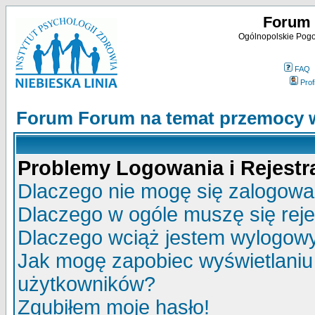
Forum 
Ogólnopolskie Pogot
FAQ
Profi
Forum Forum na temat przemocy w
Problemy Logowania i Rejestra
Dlaczego nie mogę się zalogow
Dlaczego w ogóle muszę się rej
Dlaczego wciąż jestem wylogo
Jak mogę zapobiec wyświetlaniu 
użytkowników?
Zgubiłem moje hasło!