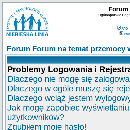
Forum 
Ogólnopolskie Pogot
FAQ
Profi
Forum Forum na temat przemocy w
Problemy Logowania i Rejestra
Dlaczego nie mogę się zalogow
Dlaczego w ogóle muszę się rej
Dlaczego wciąż jestem wylogo
Jak mogę zapobiec wyświetlaniu 
użytkowników?
Zgubiłem moje hasło!