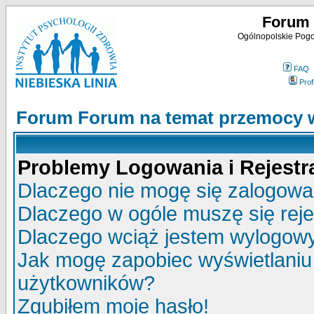
Forum 
Ogólnopolskie Pogot
FAQ
Profi
Forum Forum na temat przemocy w
Problemy Logowania i Rejestra
Dlaczego nie mogę się zalogow
Dlaczego w ogóle muszę się rej
Dlaczego wciąż jestem wylogo
Jak mogę zapobiec wyświetlaniu 
użytkowników?
Zgubiłem moje hasło!