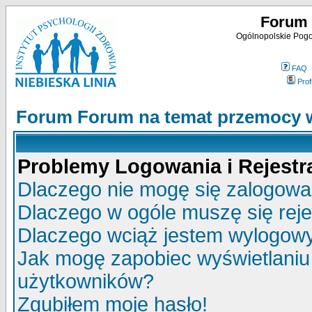
Forum 
Ogólnopolskie Pogot
FAQ
Profi
Forum Forum na temat przemocy w
Problemy Logowania i Rejestra
Dlaczego nie mogę się zalogow
Dlaczego w ogóle muszę się rej
Dlaczego wciąż jestem wylogo
Jak mogę zapobiec wyświetlaniu 
użytkowników?
Zgubiłem moje hasło!