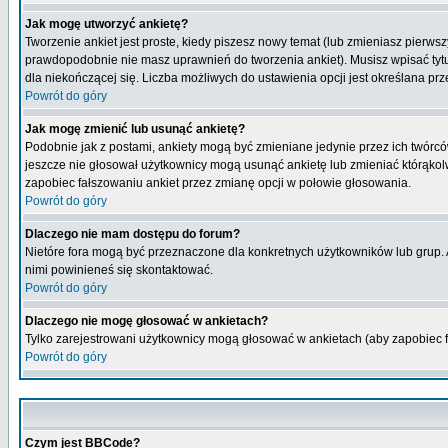
Jak mogę utworzyć ankietę?
Tworzenie ankiet jest proste, kiedy piszesz nowy temat (lub zmieniasz pierws
prawdopodobnie nie masz uprawnień do tworzenia ankiet). Musisz wpisać tytu
dla niekończącej się. Liczba możliwych do ustawienia opcji jest określana prz
Powrót do góry
Jak mogę zmienić lub usunąć ankietę?
Podobnie jak z postami, ankiety mogą być zmieniane jedynie przez ich twórcó
jeszcze nie głosował użytkownicy mogą usunąć ankietę lub zmieniać którąkolwi
zapobiec fałszowaniu ankiet przez zmianę opcji w połowie głosowania.
Powrót do góry
Dlaczego nie mam dostępu do forum?
Nietóre fora mogą być przeznaczone dla konkretnych użytkowników lub grup. Ab
nimi powinieneś się skontaktować.
Powrót do góry
Dlaczego nie mogę głosować w ankietach?
Tylko zarejestrowani użytkownicy mogą głosować w ankietach (aby zapobiec 
Powrót do góry
Czym jest BBCode?