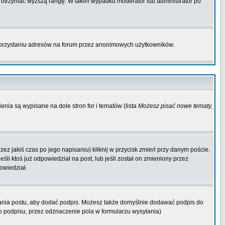
by otrzymać wyższą rangę. W takim wypadku moderator lub administrator po
korzystaniu adresów na forum przez anonimowych użytkowników.
enia są wypisane na dole stron for i tematów (lista
Możesz pisać nowe tematy,
ez jakiś czas po jego napisaniu) kliknij w przycisk
zmień
przy danym poście.
śli ktoś już odpowiedział na post, lub jeśli został on zmieniony przez
owiedział.
ania postu, aby dodać podpis. Możesz także domyślnie dodawać podpis do
 podpisu, przez odznaczenie pola w formularzu wysyłania)