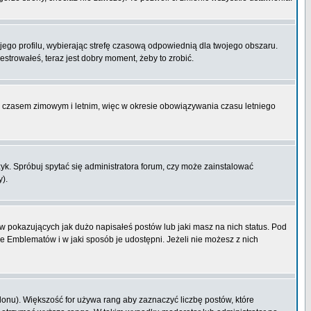
ojego profilu, wybierając strefę czasową odpowiednią dla twojego obszaru.
strowałeś, teraz jest dobry moment, żeby to zrobić.
zy czasem zimowym i letnim, więc w okresie obowiązywania czasu letniego
k. Spróbuj spytać się administratora forum, czy może zainstalować
y).
 pokazujących jak dużo napisałeś postów lub jaki masz na nich status. Pod
e Emblematów i w jaki sposób je udostępni. Jeżeli nie możesz z nich
lonu). Większość for używa rang aby zaznaczyć liczbę postów, które