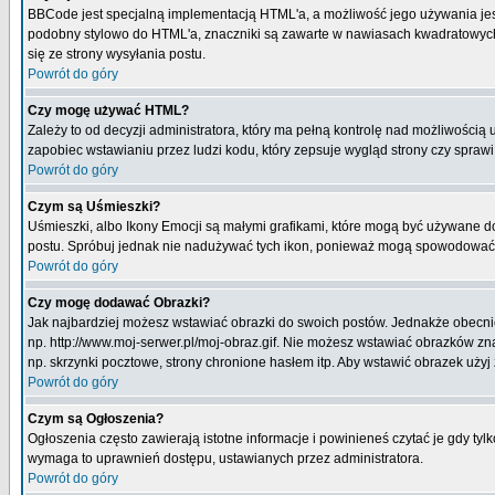
BBCode jest specjalną implementacją HTML'a, a możliwość jego używania jes
podobny stylowo do HTML'a, znaczniki są zawarte w nawiasach kwadratowych [ i
się ze strony wysyłania postu.
Powrót do góry
Czy mogę używać HTML?
Zależy to od decyzji administratora, który ma pełną kontrolę nad możliwości
zapobiec wstawianiu przez ludzi kodu, który zepsuje wygląd strony czy spraw
Powrót do góry
Czym są Uśmieszki?
Uśmieszki, albo Ikony Emocji są małymi grafikami, które mogą być używane do 
postu. Spróbuj jednak nie nadużywać tych ikon, ponieważ mogą spowodować n
Powrót do góry
Czy mogę dodawać Obrazki?
Jak najbardziej możesz wstawiać obrazki do swoich postów. Jednakże obecnie
np. http://www.moj-serwer.pl/moj-obraz.gif. Nie możesz wstawiać obrazków 
np. skrzynki pocztowe, strony chronione hasłem itp. Aby wstawić obrazek uży
Powrót do góry
Czym są Ogłoszenia?
Ogłoszenia często zawierają istotne informacje i powinieneś czytać je gdy tyl
wymaga to uprawnień dostępu, ustawianych przez administratora.
Powrót do góry