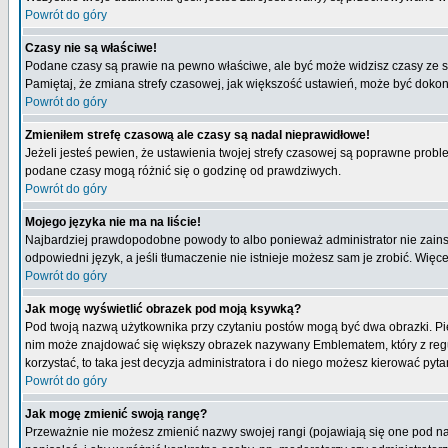
Powrót do góry
Czasy nie są właściwe!
Podane czasy są prawie na pewno właściwe, ale być może widzisz czasy ze stre
Pamiętaj, że zmiana strefy czasowej, jak większość ustawień, może być dokona
Powrót do góry
Zmieniłem strefę czasową ale czasy są nadal nieprawidłowe!
Jeżeli jesteś pewien, że ustawienia twojej strefy czasowej są poprawne pro
podane czasy mogą różnić się o godzinę od prawdziwych.
Powrót do góry
Mojego języka nie ma na liście!
Najbardziej prawdopodobne powody to albo ponieważ administrator nie zainsta
odpowiedni język, a jeśli tłumaczenie nie istnieje możesz sam je zrobić. Więc
Powrót do góry
Jak mogę wyświetlić obrazek pod moją ksywką?
Pod twoją nazwą użytkownika przy czytaniu postów mogą być dwa obrazki. Pie
nim może znajdować się większy obrazek nazywany Emblematem, który z reguły 
korzystać, to taka jest decyzja administratora i do niego możesz kierować pyta
Powrót do góry
Jak mogę zmienić swoją rangę?
Przeważnie nie możesz zmienić nazwy swojej rangi (pojawiają się one pod naz