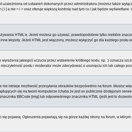
t uzależniona od ustawień dokonanych przez administratora (możesz także wyłąc
 ] a nie < i > oraz oferuje większą kontrolę nad tym co i jak będzie wyświetlane
ą używania HTML'a. Jeżeli możesz go używać, prawdopodobnie tylko niektóre znacz
i inne kłopoty. Jeżeli HTML jest włączony, możesz wyłączyć go dla każdego postu 
wyrażenia jakiegoś uczucia przez wstawienie krótkiego kodu, np. :) oznacza szczęś
ieczytelność postu i moderator może zdecydować o usunięciu ich lub całego pos
 nie istnieje możliwość przesyłania obrazków bezpośrednio na forum. Musisz więc
znajdujących się na twoim komputerze (chyba że jest on publicznie dostępnym se
j znacznika BBCode [img] lub odpowiedniego znacznika HTML (jeśli jest to dozwolo
ko się pojawią. Ogłoszenia pojawiają się na górze każdej strony na forum, w którym