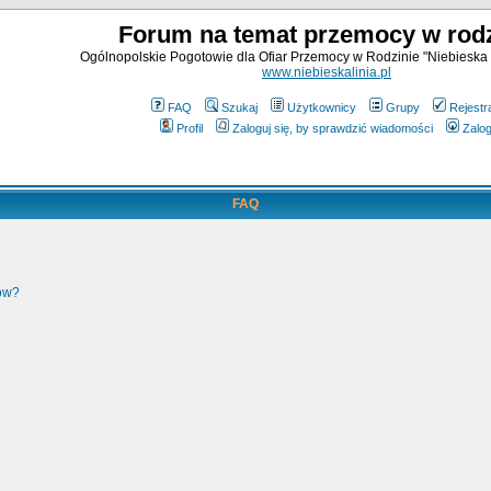
Forum na temat przemocy w rodz
Ogólnopolskie Pogotowie dla Ofiar Przemocy w Rodzinie "Niebieska 
www.niebieskalinia.pl
FAQ
Szukaj
Użytkownicy
Grupy
Rejestr
Profil
Zaloguj się, by sprawdzić wiadomości
Zalog
FAQ
ków?