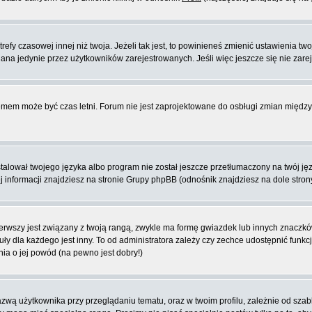
fy czasowej innej niż twoja. Jeżeli tak jest, to powinieneś zmienić ustawienia tw
na jedynie przez użytkowników zarejestrowanych. Jeśli więc jeszcze się nie zareje
blemem może być czas letni. Forum nie jest zaprojektowane do osbługi zmian międ
lował twojego języka albo program nie został jeszcze przetłumaczony na twój języ
ej informacji znajdziesz na stronie Grupy phpBB (odnośnik znajdziesz na dole stron
rwszy jest związany z twoją rangą, zwykle ma formę gwiazdek lub innych znaczków
dla każdego jest inny. To od administratora zależy czy zechce udostępnić funkcj
nia o jej powód (na pewno jest dobry!)
wą użytkownika przy przeglądaniu tematu, oraz w twoim profilu, zależnie od szab