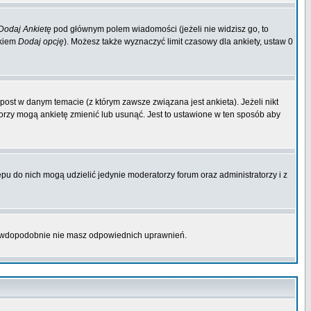
Dodaj Ankietę
pod głównym polem wiadomości (jeżeli nie widzisz go, to
skiem
Dodaj opcję
). Możesz także wyznaczyć limit czasowy dla ankiety, ustaw 0
ost w danym temacie (z którym zawsze związana jest ankieta). Jeżeli nikt
atorzy mogą ankietę zmienić lub usunąć. Jest to ustawione w ten sposób aby
pu do nich mogą udzielić jedynie moderatorzy forum oraz administratorzy i z
prawdopodobnie nie masz odpowiednich uprawnień.