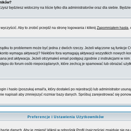
wników?
czysz
będziesz widoczny na liście tylko dla administratorów oraz dla siebie. Będzie
yczyścić. Aby to zrobić przejdź na stronę logowania i kliknij
Zapomniałem hasła
,
orządku to problemem może być jedna z dwóch rzeczy. Jeżeli włączone są funkcje 
oje konto wymaga aktywacji? Niektóre fora wymagają aktywacji wszystkich nowych k
 jest aktywacja. Jeżeli otrzymałeś email postępuj zgodnie z instrukcjami w nim za
stępu do forum osób nieporządanych, które zechcą je spamować lub obrażać użytko
 i hasło (poszukaj email'a, który dostałeś po rejestracji) lub administrator usuną
nie napisali aby zmniejszyć rozmiar bazy danych. Spróbuj zarejestrować się pono
Preferencje i Ustawienia Użytkowników
bazie danych. Aby je zmienić kliknij w odnośnik
Profil
(najczęściej znajduje się na 