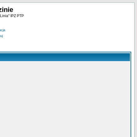
inie
Linia" IPZ PTP
acja
uj