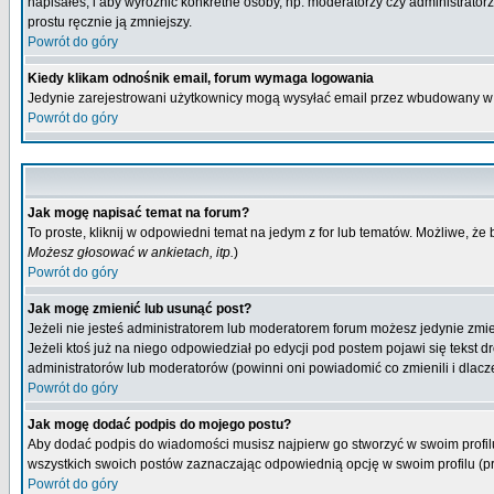
napisałeś, i aby wyróżnić konkretne osoby, np. moderatorzy czy administrato
prostu ręcznie ją zmniejszy.
Powrót do góry
Kiedy klikam odnośnik email, forum wymaga logowania
Jedynie zarejestrowani użytkownicy mogą wysyłać email przez wbudowany w 
Powrót do góry
Jak mogę napisać temat na forum?
To proste, kliknij w odpowiedni temat na jedym z for lub tematów. Możliwe, że
Możesz głosować w ankietach, itp.
)
Powrót do góry
Jak mogę zmienić lub usunąć post?
Jeżeli nie jesteś administratorem lub moderatorem forum możesz jedynie zmien
Jeżeli ktoś już na niego odpowiedział po edycji pod postem pojawi się tekst dr
administratorów lub moderatorów (powinni oni powiadomić co zmienili i dlacze
Powrót do góry
Jak mogę dodać podpis do mojego postu?
Aby dodać podpis do wiadomości musisz najpierw go stworzyć w swoim profilu
wszystkich swoich postów zaznaczając odpowiednią opcję w swoim profilu (
Powrót do góry