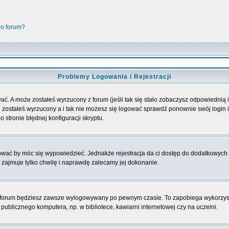
go forum?
Problemy Logowania i Rejestracji
ać. A może zostałeś wyrzucony z forum (jeśli tak się stało zobaczysz odpowiednią
 zostałeś wyrzucony a i tak nie możesz się logować sprawdź ponownie swój login i 
 stronie błędnej konfiguracji skryptu.
rować by móc się wypowiedzieć. Jednakże rejestracja da ci dostęp do dodatkowych 
 zajmuje tylko chwilę i naprawdę zalecamy jej dokonanie.
forum będziesz zawsze wylogowywany po pewnym czasie. To zapobiega wykorzyst
ublicznego komputera, np. w bibliotece, kawiarni internetowej czy na uczelni.