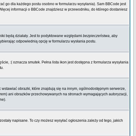
zać go dla każdego postu osobno w formularzu wysyłania). Sam BBCode jest
. Więcej informacji o BBCode znajdziesz w przewodniku, do którego dostaniesz
niki będą działały. Jest to podyktowane względami
bezpieczeństwa
, aby
wybierając odpowiednią opcję w formularzu wysłania postu.
cie, :( oznacza smutek. Pełna lista ikon jest dostępna z formularza wysyłania
tu.
 wstawiać obrazki, które znajdują się na innym, ogólnodostępnym serwerze,
rwerem) ani obrazków przechowywanych na stronach wymagających autoryzacji,
ne).
 zostały napisane. To czy możesz wysyłać ogłoszenia zależy od tego, jakich