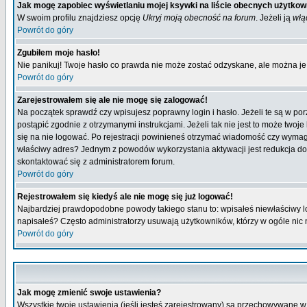
Jak mogę zapobiec wyświetlaniu mojej ksywki na liście obecnych użytko
W swoim profilu znajdziesz opcję
Ukryj moją obecność na forum
. Jeżeli ją
włą
Powrót do góry
Zgubiłem moje hasło!
Nie panikuj! Twoje hasło co prawda nie może zostać odzyskane, ale można je w
Powrót do góry
Zarejestrowałem się ale nie mogę się zalogować!
Na początek sprawdź czy wpisujesz poprawny login i hasło. Jeżeli te są w p
postąpić zgodnie z otrzymanymi instrukcjami. Jeżeli tak nie jest to może tw
się na nie logować. Po rejestracji powinieneś otrzymać wiadomość czy wymagana
właściwy adres? Jednym z powodów wykorzystania aktywacji jest redukcja do
skontaktować się z administratorem forum.
Powrót do góry
Rejestrowałem się kiedyś ale nie mogę się już logować!
Najbardziej prawdopodobne powody takiego stanu to: wpisałeś niewłaściwy login
napisałeś? Często administratorzy usuwają użytkowników, którzy w ogóle nic 
Powrót do góry
Jak mogę zmienić swoje ustawienia?
Wszystkie twoje ustawienia (jeśli jesteś zarejestrowany) są przechowywane w 