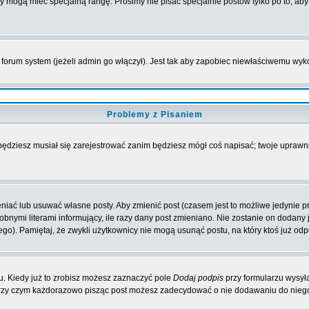
rzy mogą mieć specjalną rangę. Prosimy nie pisać specjalnie postów tylko po to, a
forum system (jeżeli admin go włączył). Jest tak aby zapobiec niewłaściwemu wy
Problemy z Pisaniem
 będziesz musiał się zarejestrować zanim będziesz mógł coś napisać; twoje uprawni
iać lub usuwać własne posty. Aby zmienić post (czasem jest to możliwe jedynie prz
obnymi literami informujący, ile razy dany post zmieniano. Nie zostanie on dodany je
go). Pamiętaj, że zwykli użytkownicy nie mogą usunąć postu, na który ktoś już odp
. Kiedy już to zrobisz możesz zaznaczyć pole
Dodaj podpis
przy formularzu wysył
przy czym każdorazowo pisząc post możesz zadecydować o nie dodawaniu do niego