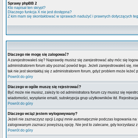
Sprawy phpBB 2
Kto napisał ten skrypt?
Dlaczego funkcja X nie jest dostępna?
Z kim mam się skontaktować w sprawach nadużyć i prawnych dotyczących te
Dlaczego nie mogę się zalogować?
A zarejestrowałeś się? Naprawdę musisz się zarejestrować aby móc się logow
administratorem forum aby poznać powód tego. Jeżeli zarejestrowałeś się, nie
tak nie jest skontaktuj się z administratorem forum, gdyż problem może leżeć po
Powrót do góry
Dlaczego w ogóle muszę się rejestrować?
Być może nie musisz, zależy to od administratora forum czy musisz się rejest
wiadomości, wysyłanie emaili, subskrypcja grup użytkowników itd. Rejestracja
Powrót do góry
Dlaczego wciąż jestem wylogowywany?
Jeżeli nie zaznaczysz opcji
Loguj mnie automatycznie
podczas logowania na 
zalogowanym zaznacz powyższą opcję. Nie jest to zalecane, gdy korzystasz z p
Powrót do góry