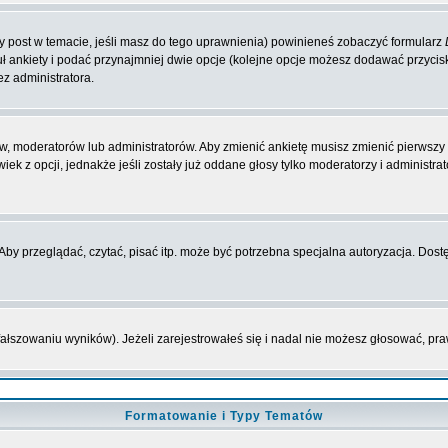
zy post w temacie, jeśli masz do tego uprawnienia) powinieneś zobaczyć formularz
ł ankiety i podać przynajmniej dwie opcje (kolejne opcje możesz dodawać przyci
ez administratora.
w, moderatorów lub administratorów. Aby zmienić ankietę musisz zmienić pierwszy p
ek z opcji, jednakże jeśli zostały już oddane głosy tylko moderatorzy i administr
y przeglądać, czytać, pisać itp. może być potrzebna specjalna autoryzacja. Dostę
fałszowaniu wyników). Jeżeli zarejestrowałeś się i nadal nie możesz głosować, 
Formatowanie i Typy Tematów