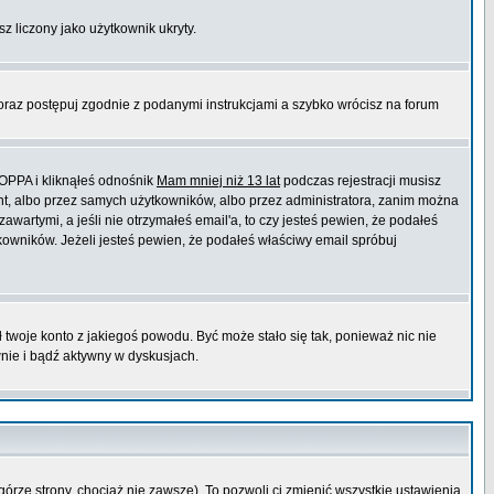
sz liczony jako użytkownik ukryty.
 oraz postępuj zgodnie z podanymi instrukcjami a szybko wrócisz na forum
COPPA i kliknąłeś odnośnik
Mam mniej niż 13 lat
podczas rejestracji musisz
ont, albo przez samych użytkowników, albo przez administratora, zanim można
wartymi, a jeśli nie otrzymałeś email'a, to czy jesteś pewien, że podałeś
wników. Jeżeli jesteś pewien, że podałeś właściwy email spróbuj
ł twoje konto z jakiegoś powodu. Być może stało się tak, ponieważ nic nie
wnie i bądź aktywny w dyskusjach.
górze strony, chociaż nie zawsze). To pozwoli ci zmienić wszystkie ustawienia.