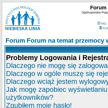
Forum 
Ogólnopolskie Pogot
FAQ
Profi
Forum Forum na temat przemocy w
Problemy Logowania i Rejestra
Dlaczego nie mogę się zalogow
Dlaczego w ogóle muszę się rej
Dlaczego wciąż jestem wylogo
Jak mogę zapobiec wyświetlaniu 
użytkowników?
Zgubiłem moje hasło!