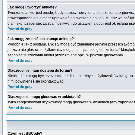
Jak mogę utworzyć ankietę?
Tworzenie ankiet jest proste, kiedy piszesz nowy temat (lub zmieniasz pierws
prawdopodobnie nie masz uprawnień do tworzenia ankiet). Musisz wpisać tytu
dla niekończącej się. Liczba możliwych do ustawienia opcji jest określana prz
Powrót do góry
Jak mogę zmienić lub usunąć ankietę?
Podobnie jak z postami, ankiety mogą być zmieniane jedynie przez ich twórcó
jeszcze nie głosował użytkownicy mogą usunąć ankietę lub zmieniać którąkolwi
zapobiec fałszowaniu ankiet przez zmianę opcji w połowie głosowania.
Powrót do góry
Dlaczego nie mam dostępu do forum?
Nietóre fora mogą być przeznaczone dla konkretnych użytkowników lub grup. Ab
nimi powinieneś się skontaktować.
Powrót do góry
Dlaczego nie mogę głosować w ankietach?
Tylko zarejestrowani użytkownicy mogą głosować w ankietach (aby zapobiec 
Powrót do góry
Czym jest BBCode?