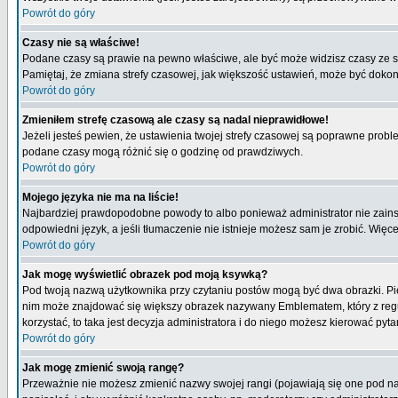
Powrót do góry
Czasy nie są właściwe!
Podane czasy są prawie na pewno właściwe, ale być może widzisz czasy ze stre
Pamiętaj, że zmiana strefy czasowej, jak większość ustawień, może być dokona
Powrót do góry
Zmieniłem strefę czasową ale czasy są nadal nieprawidłowe!
Jeżeli jesteś pewien, że ustawienia twojej strefy czasowej są poprawne pro
podane czasy mogą różnić się o godzinę od prawdziwych.
Powrót do góry
Mojego języka nie ma na liście!
Najbardziej prawdopodobne powody to albo ponieważ administrator nie zainsta
odpowiedni język, a jeśli tłumaczenie nie istnieje możesz sam je zrobić. Więc
Powrót do góry
Jak mogę wyświetlić obrazek pod moją ksywką?
Pod twoją nazwą użytkownika przy czytaniu postów mogą być dwa obrazki. Pie
nim może znajdować się większy obrazek nazywany Emblematem, który z reguły 
korzystać, to taka jest decyzja administratora i do niego możesz kierować pyta
Powrót do góry
Jak mogę zmienić swoją rangę?
Przeważnie nie możesz zmienić nazwy swojej rangi (pojawiają się one pod naz