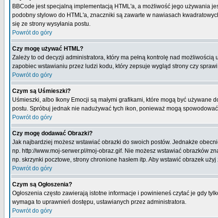
BBCode jest specjalną implementacją HTML'a, a możliwość jego używania jes
podobny stylowo do HTML'a, znaczniki są zawarte w nawiasach kwadratowych [ i
się ze strony wysyłania postu.
Powrót do góry
Czy mogę używać HTML?
Zależy to od decyzji administratora, który ma pełną kontrolę nad możliwości
zapobiec wstawianiu przez ludzi kodu, który zepsuje wygląd strony czy spraw
Powrót do góry
Czym są Uśmieszki?
Uśmieszki, albo Ikony Emocji są małymi grafikami, które mogą być używane do 
postu. Spróbuj jednak nie nadużywać tych ikon, ponieważ mogą spowodować n
Powrót do góry
Czy mogę dodawać Obrazki?
Jak najbardziej możesz wstawiać obrazki do swoich postów. Jednakże obecnie
np. http://www.moj-serwer.pl/moj-obraz.gif. Nie możesz wstawiać obrazków 
np. skrzynki pocztowe, strony chronione hasłem itp. Aby wstawić obrazek uży
Powrót do góry
Czym są Ogłoszenia?
Ogłoszenia często zawierają istotne informacje i powinieneś czytać je gdy tyl
wymaga to uprawnień dostępu, ustawianych przez administratora.
Powrót do góry