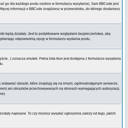
zać go dla każdego postu osobno w formularzu wysyłania). Sam BBCode jest
. Więcej informacji o BBCode znajdziesz w przewodniku, do którego dostaniesz
niki będą działały. Jest to podyktowane względami
bezpieczeństwa
, aby
wybierając odpowiednią opcję w formularzu wysłania postu.
cie, :( oznacza smutek. Pełna lista ikon jest dostępna z formularza wysyłania
tu.
 wstawiać obrazki, które znajdują się na innym, ogólnodostępnym serwerze,
rwerem) ani obrazków przechowywanych na stronach wymagających autoryzacji,
ne).
 zostały napisane. To czy możesz wysyłać ogłoszenia zależy od tego, jakich