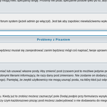
rzy mogą mieć specjalną rangę. Prosimy nie pisać specjalnie postów tylko po to, a
forum system (jeżeli admin go włączył). Jest tak aby zapobiec niewłaściwemu wy
Problemy z Pisaniem
 będziesz musiał się zarejestrować zanim będziesz mógł coś napisać; twoje uprawni
iać lub usuwać własne posty. Aby zmienić post (czasem jest to możliwe jedynie prz
obnymi literami informujący, ile razy dany post zmieniano. Nie zostanie on dodany je
go). Pamiętaj, że zwykli użytkownicy nie mogą usunąć postu, na który ktoś już odp
. Kiedy już to zrobisz możesz zaznaczyć pole
Dodaj podpis
przy formularzu wysył
przy czym każdorazowo pisząc post możesz zadecydować o nie dodawaniu do niego