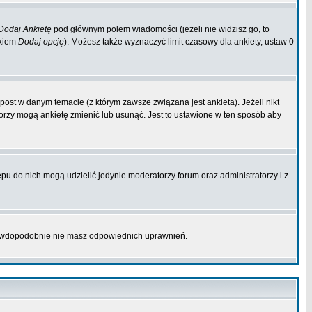
Dodaj Ankietę
pod głównym polem wiadomości (jeżeli nie widzisz go, to
skiem
Dodaj opcję
). Możesz także wyznaczyć limit czasowy dla ankiety, ustaw 0
ost w danym temacie (z którym zawsze związana jest ankieta). Jeżeli nikt
atorzy mogą ankietę zmienić lub usunąć. Jest to ustawione w ten sposób aby
pu do nich mogą udzielić jedynie moderatorzy forum oraz administratorzy i z
prawdopodobnie nie masz odpowiednich uprawnień.