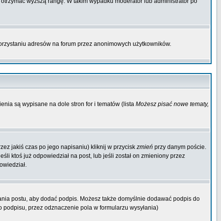
by otrzymać wyższą rangę. W takim wypadku moderator lub administrator po
korzystaniu adresów na forum przez anonimowych użytkowników.
enia są wypisane na dole stron for i tematów (lista
Możesz pisać nowe tematy,
ez jakiś czas po jego napisaniu) kliknij w przycisk
zmień
przy danym poście.
śli ktoś już odpowiedział na post, lub jeśli został on zmieniony przez
owiedział.
ania postu, aby dodać podpis. Możesz także domyślnie dodawać podpis do
 podpisu, przez odznaczenie pola w formularzu wysyłania)