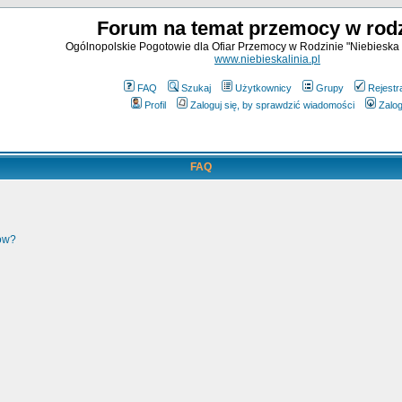
Forum na temat przemocy w rodz
Ogólnopolskie Pogotowie dla Ofiar Przemocy w Rodzinie "Niebieska 
www.niebieskalinia.pl
FAQ
Szukaj
Użytkownicy
Grupy
Rejestr
Profil
Zaloguj się, by sprawdzić wiadomości
Zalog
FAQ
ków?