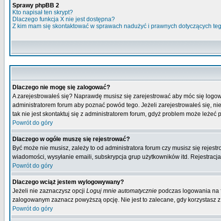
Sprawy phpBB 2
Kto napisał ten skrypt?
Dlaczego funkcja X nie jest dostępna?
Z kim mam się skontaktować w sprawach nadużyć i prawnych dotyczących te
Dlaczego nie mogę się zalogować?
A zarejestrowałeś się? Naprawdę musisz się zarejestrować aby móc się logow
administratorem forum aby poznać powód tego. Jeżeli zarejestrowałeś się, nie
tak nie jest skontaktuj się z administratorem forum, gdyż problem może leżeć po
Powrót do góry
Dlaczego w ogóle muszę się rejestrować?
Być może nie musisz, zależy to od administratora forum czy musisz się rejest
wiadomości, wysyłanie emaili, subskrypcja grup użytkowników itd. Rejestracja
Powrót do góry
Dlaczego wciąż jestem wylogowywany?
Jeżeli nie zaznaczysz opcji
Loguj mnie automatycznie
podczas logowania na 
zalogowanym zaznacz powyższą opcję. Nie jest to zalecane, gdy korzystasz z p
Powrót do góry