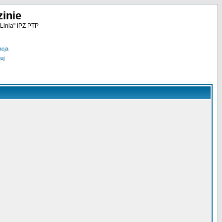
inie
Linia" IPZ PTP
acja
uj