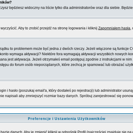
wników?
czysz
będziesz widoczny na liście tylko dla administratorów oraz dla siebie. Będzie
yczyścić. Aby to zrobić przejdź na stronę logowania i kliknij
Zapomniałem hasła
,
orządku to problemem może być jedna z dwóch rzeczy. Jeżeli włączone są funkcje 
oje konto wymaga aktywacji? Niektóre fora wymagają aktywacji wszystkich nowych k
 jest aktywacja. Jeżeli otrzymałeś email postępuj zgodnie z instrukcjami w nim za
stępu do forum osób nieporządanych, które zechcą je spamować lub obrażać użytko
 i hasło (poszukaj email'a, który dostałeś po rejestracji) lub administrator usuną
nie napisali aby zmniejszyć rozmiar bazy danych. Spróbuj zarejestrować się pono
Preferencje i Ustawienia Użytkowników
bazie danych. Aby je zmienić kliknij w odnośnik
Profil
(najczęściej znajduje się na 