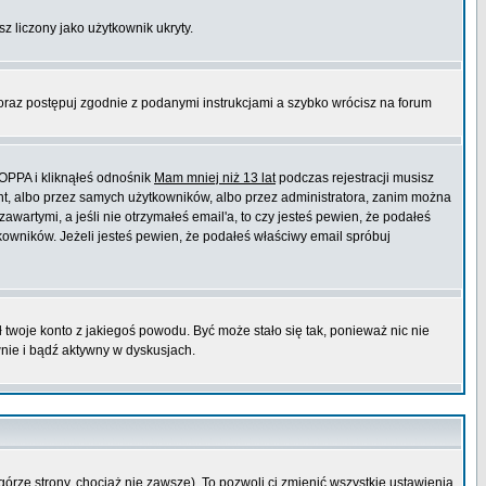
sz liczony jako użytkownik ukryty.
 oraz postępuj zgodnie z podanymi instrukcjami a szybko wrócisz na forum
COPPA i kliknąłeś odnośnik
Mam mniej niż 13 lat
podczas rejestracji musisz
ont, albo przez samych użytkowników, albo przez administratora, zanim można
wartymi, a jeśli nie otrzymałeś email'a, to czy jesteś pewien, że podałeś
wników. Jeżeli jesteś pewien, że podałeś właściwy email spróbuj
ł twoje konto z jakiegoś powodu. Być może stało się tak, ponieważ nic nie
wnie i bądź aktywny w dyskusjach.
górze strony, chociaż nie zawsze). To pozwoli ci zmienić wszystkie ustawienia.