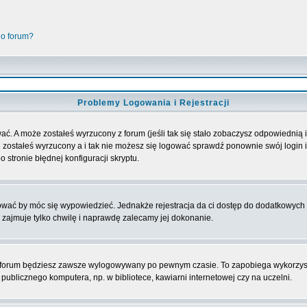
go forum?
Problemy Logowania i Rejestracji
ać. A może zostałeś wyrzucony z forum (jeśli tak się stało zobaczysz odpowiednią
 zostałeś wyrzucony a i tak nie możesz się logować sprawdź ponownie swój login i 
 stronie błędnej konfiguracji skryptu.
rować by móc się wypowiedzieć. Jednakże rejestracja da ci dostęp do dodatkowych 
 zajmuje tylko chwilę i naprawdę zalecamy jej dokonanie.
forum będziesz zawsze wylogowywany po pewnym czasie. To zapobiega wykorzyst
ublicznego komputera, np. w bibliotece, kawiarni internetowej czy na uczelni.