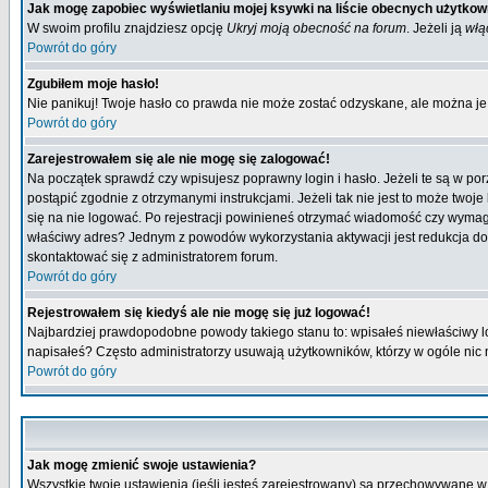
Jak mogę zapobiec wyświetlaniu mojej ksywki na liście obecnych użytko
W swoim profilu znajdziesz opcję
Ukryj moją obecność na forum
. Jeżeli ją
włą
Powrót do góry
Zgubiłem moje hasło!
Nie panikuj! Twoje hasło co prawda nie może zostać odzyskane, ale można je w
Powrót do góry
Zarejestrowałem się ale nie mogę się zalogować!
Na początek sprawdź czy wpisujesz poprawny login i hasło. Jeżeli te są w p
postąpić zgodnie z otrzymanymi instrukcjami. Jeżeli tak nie jest to może tw
się na nie logować. Po rejestracji powinieneś otrzymać wiadomość czy wymagana
właściwy adres? Jednym z powodów wykorzystania aktywacji jest redukcja do
skontaktować się z administratorem forum.
Powrót do góry
Rejestrowałem się kiedyś ale nie mogę się już logować!
Najbardziej prawdopodobne powody takiego stanu to: wpisałeś niewłaściwy login
napisałeś? Często administratorzy usuwają użytkowników, którzy w ogóle nic 
Powrót do góry
Jak mogę zmienić swoje ustawienia?
Wszystkie twoje ustawienia (jeśli jesteś zarejestrowany) są przechowywane w 