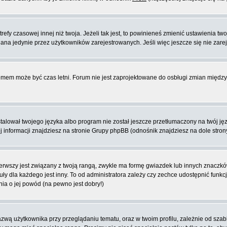
fy czasowej innej niż twoja. Jeżeli tak jest, to powinieneś zmienić ustawienia tw
na jedynie przez użytkowników zarejestrowanych. Jeśli więc jeszcze się nie zareje
blemem może być czas letni. Forum nie jest zaprojektowane do osbługi zmian międ
lował twojego języka albo program nie został jeszcze przetłumaczony na twój języ
ej informacji znajdziesz na stronie Grupy phpBB (odnośnik znajdziesz na dole stron
rwszy jest związany z twoją rangą, zwykle ma formę gwiazdek lub innych znaczków
dla każdego jest inny. To od administratora zależy czy zechce udostępnić funkcj
nia o jej powód (na pewno jest dobry!)
wą użytkownika przy przeglądaniu tematu, oraz w twoim profilu, zależnie od szab