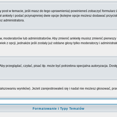
zy post w temacie, jeśli masz do tego uprawnienia) powinieneś zobaczyć formularz
ł ankiety i podać przynajmniej dwie opcje (kolejne opcje możesz dodawać przyci
ez administratora.
w, moderatorów lub administratorów. Aby zmienić ankietę musisz zmienić pierwszy p
ek z opcji, jednakże jeśli zostały już oddane głosy tylko moderatorzy i administr
y przeglądać, czytać, pisać itp. może być potrzebna specjalna autoryzacja. Dostę
fałszowaniu wyników). Jeżeli zarejestrowałeś się i nadal nie możesz głosować, 
Formatowanie i Typy Tematów