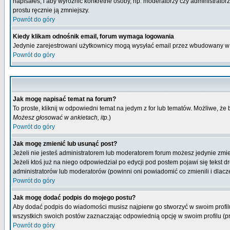
napisałeś, i aby wyróżnić konkretne osoby, np. moderatorzy czy administrato
prostu ręcznie ją zmniejszy.
Powrót do góry
Kiedy klikam odnośnik email, forum wymaga logowania
Jedynie zarejestrowani użytkownicy mogą wysyłać email przez wbudowany w 
Powrót do góry
Jak mogę napisać temat na forum?
To proste, kliknij w odpowiedni temat na jedym z for lub tematów. Możliwe, że
Możesz głosować w ankietach, itp.
)
Powrót do góry
Jak mogę zmienić lub usunąć post?
Jeżeli nie jesteś administratorem lub moderatorem forum możesz jedynie zmien
Jeżeli ktoś już na niego odpowiedział po edycji pod postem pojawi się tekst dr
administratorów lub moderatorów (powinni oni powiadomić co zmienili i dlacze
Powrót do góry
Jak mogę dodać podpis do mojego postu?
Aby dodać podpis do wiadomości musisz najpierw go stworzyć w swoim profilu
wszystkich swoich postów zaznaczając odpowiednią opcję w swoim profilu (
Powrót do góry