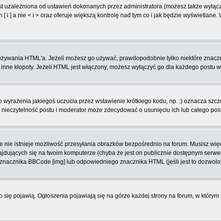
t uzależniona od ustawień dokonanych przez administratora (możesz także wyłąc
 ] a nie < i > oraz oferuje większą kontrolę nad tym co i jak będzie wyświetlane
ą używania HTML'a. Jeżeli możesz go używać, prawdopodobnie tylko niektóre znacz
i inne kłopoty. Jeżeli HTML jest włączony, możesz wyłączyć go dla każdego postu 
wyrażenia jakiegoś uczucia przez wstawienie krótkiego kodu, np. :) oznacza szczęś
ieczytelność postu i moderator może zdecydować o usunięciu ich lub całego pos
 nie istnieje możliwość przesyłania obrazków bezpośrednio na forum. Musisz więc
znajdujących się na twoim komputerze (chyba że jest on publicznie dostępnym se
j znacznika BBCode [img] lub odpowiedniego znacznika HTML (jeśli jest to dozwolo
ko się pojawią. Ogłoszenia pojawiają się na górze każdej strony na forum, w którym