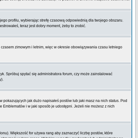
ojego profilu, wybierając strefę czasową odpowiednią dla twojego obszaru.
strowałeś, teraz jest dobry moment, żeby to zrobić.
zy czasem zimowym i letnim, więc w okresie obowiązywania czasu letniego
k. Spróbuj spytać się administratora forum, czy może zainstalować
y).
 pokazujących jak dużo napisałeś postów lub jaki masz na nich status. Pod
e Emblematów i w jaki sposób je udostępni. Jeżeli nie możesz z nich
lonu). Większość for używa rang aby zaznaczyć liczbę postów, które