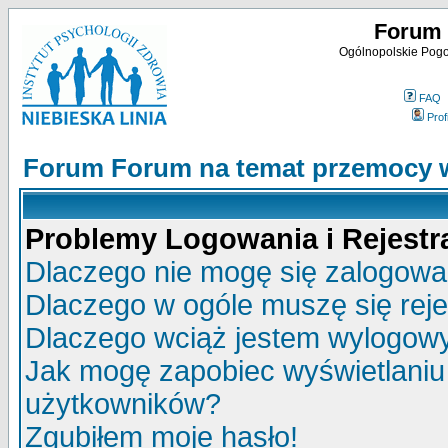
Forum 
Ogólnopolskie Pogot
FAQ
Profi
Forum Forum na temat przemocy w
Problemy Logowania i Rejestra
Dlaczego nie mogę się zalogow
Dlaczego w ogóle muszę się rej
Dlaczego wciąż jestem wylogo
Jak mogę zapobiec wyświetlaniu 
użytkowników?
Zgubiłem moje hasło!