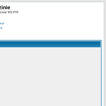
inie
Linia" IPZ PTP
acja
uj