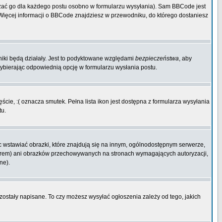
zać go dla każdego postu osobno w formularzu wysyłania). Sam BBCode jest
. Więcej informacji o BBCode znajdziesz w przewodniku, do którego dostaniesz
niki będą działały. Jest to podyktowane względami
bezpieczeństwa
, aby
wybierając odpowiednią opcję w formularzu wysłania postu.
cie, :( oznacza smutek. Pełna lista ikon jest dostępna z formularza wysyłania
tu.
 wstawiać obrazki, które znajdują się na innym, ogólnodostępnym serwerze,
rwerem) ani obrazków przechowywanych na stronach wymagających autoryzacji,
ne).
 zostały napisane. To czy możesz wysyłać ogłoszenia zależy od tego, jakich