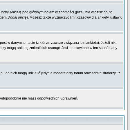
Dodaj Ankietę
pod głównym polem wiadomości (jeżeli nie widzisz go, to
skiem
Dodaj opcję
). Możesz także wyznaczyć limit czasowy dla ankiety, ustaw 0
ost w danym temacie (z którym zawsze związana jest ankieta). Jeżeli nikt
atorzy mogą ankietę zmienić lub usunąć. Jest to ustawione w ten sposób aby
pu do nich mogą udzielić jedynie moderatorzy forum oraz administratorzy i z
prawdopodobnie nie masz odpowiednich uprawnień.