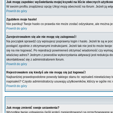
Jak mogę zapobiec wyświetlaniu mojej ksywki na liście obecnych użytko
W swoim profilu znajdziesz opcję
Ukryj moją obecność na forum
. Jeżeli ją
włą
Powrót do góry
Zgubiłem moje hasło!
Nie panikuj! Twoje hasło co prawda nie może zostać odzyskane, ale można je w
Powrót do góry
Zarejestrowałem się ale nie mogę się zalogować!
Na początek sprawdź czy wpisujesz poprawny login i hasło. Jeżeli te są w p
postąpić zgodnie z otrzymanymi instrukcjami. Jeżeli tak nie jest to może tw
się na nie logować. Po rejestracji powinieneś otrzymać wiadomość czy wymagana
właściwy adres? Jednym z powodów wykorzystania aktywacji jest redukcja do
skontaktować się z administratorem forum.
Powrót do góry
Rejestrowałem się kiedyś ale nie mogę się już logować!
Najbardziej prawdopodobne powody takiego stanu to: wpisałeś niewłaściwy login
napisałeś? Często administratorzy usuwają użytkowników, którzy w ogóle nic 
Powrót do góry
Jak mogę zmienić swoje ustawienia?
Wszystkie twoje ustawienia (jeśli jesteś zarejestrowany) są przechowywane w 