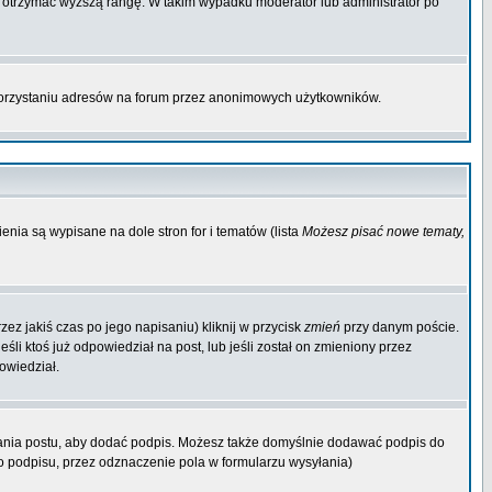
by otrzymać wyższą rangę. W takim wypadku moderator lub administrator po
korzystaniu adresów na forum przez anonimowych użytkowników.
enia są wypisane na dole stron for i tematów (lista
Możesz pisać nowe tematy,
ez jakiś czas po jego napisaniu) kliknij w przycisk
zmień
przy danym poście.
śli ktoś już odpowiedział na post, lub jeśli został on zmieniony przez
owiedział.
ania postu, aby dodać podpis. Możesz także domyślnie dodawać podpis do
 podpisu, przez odznaczenie pola w formularzu wysyłania)