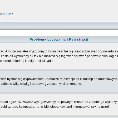
go forum?
Problemy Logowania i Rejestracji
ać. A może zostałeś wyrzucony z forum (jeśli tak się stało zobaczysz odpowiednią
 zostałeś wyrzucony a i tak nie możesz się logować sprawdź ponownie swój login i 
 stronie błędnej konfiguracji skryptu.
rować by móc się wypowiedzieć. Jednakże rejestracja da ci dostęp do dodatkowych 
 zajmuje tylko chwilę i naprawdę zalecamy jej dokonanie.
forum będziesz zawsze wylogowywany po pewnym czasie. To zapobiega wykorzyst
ublicznego komputera, np. w bibliotece, kawiarni internetowej czy na uczelni.