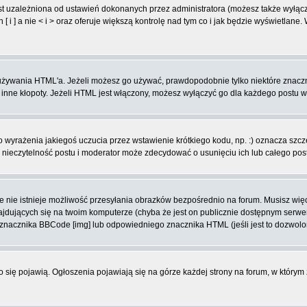
t uzależniona od ustawień dokonanych przez administratora (możesz także wyłąc
 ] a nie < i > oraz oferuje większą kontrolę nad tym co i jak będzie wyświetlane
ą używania HTML'a. Jeżeli możesz go używać, prawdopodobnie tylko niektóre znacz
i inne kłopoty. Jeżeli HTML jest włączony, możesz wyłączyć go dla każdego postu 
wyrażenia jakiegoś uczucia przez wstawienie krótkiego kodu, np. :) oznacza szczęś
ieczytelność postu i moderator może zdecydować o usunięciu ich lub całego pos
 nie istnieje możliwość przesyłania obrazków bezpośrednio na forum. Musisz więc
znajdujących się na twoim komputerze (chyba że jest on publicznie dostępnym se
j znacznika BBCode [img] lub odpowiedniego znacznika HTML (jeśli jest to dozwolo
ko się pojawią. Ogłoszenia pojawiają się na górze każdej strony na forum, w którym