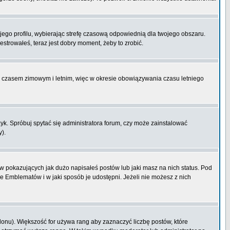
ojego profilu, wybierając strefę czasową odpowiednią dla twojego obszaru.
strowałeś, teraz jest dobry moment, żeby to zrobić.
zy czasem zimowym i letnim, więc w okresie obowiązywania czasu letniego
k. Spróbuj spytać się administratora forum, czy może zainstalować
y).
 pokazujących jak dużo napisałeś postów lub jaki masz na nich status. Pod
e Emblematów i w jaki sposób je udostępni. Jeżeli nie możesz z nich
lonu). Większość for używa rang aby zaznaczyć liczbę postów, które