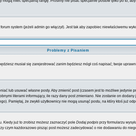
rzy mogą mieć specjalną rangę. Prosimy nie pisać specjalnie postów tylko po to, a
forum system (jeżeli admin go włączył). Jest tak aby zapobiec niewłaściwemu wy
Problemy z Pisaniem
 będziesz musiał się zarejestrować zanim będziesz mógł coś napisać; twoje uprawni
iać lub usuwać własne posty. Aby zmienić post (czasem jest to możliwe jedynie prz
obnymi literami informujący, ile razy dany post zmieniano. Nie zostanie on dodany je
go). Pamiętaj, że zwykli użytkownicy nie mogą usunąć postu, na który ktoś już odp
. Kiedy już to zrobisz możesz zaznaczyć pole
Dodaj podpis
przy formularzu wysył
przy czym każdorazowo pisząc post możesz zadecydować o nie dodawaniu do niego