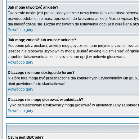
Jak mogę utworzyć ankietę?
Tworzenie ankiet jest proste, kiedy piszesz nowy temat (lub zmieniasz pierws
prawdopodobnie nie masz uprawnień do tworzenia ankiet). Musisz wpisać tytu
dla niekończącej się. Liczba możliwych do ustawienia opcji jest określana prz
Powrót do góry
Jak mogę zmienić lub usunąć ankietę?
Podobnie jak z postami, ankiety mogą być zmieniane jedynie przez ich twórcó
jeszcze nie głosował użytkownicy mogą usunąć ankietę lub zmieniać którąkolwi
zapobiec fałszowaniu ankiet przez zmianę opcji w połowie głosowania.
Powrót do góry
Dlaczego nie mam dostępu do forum?
Nietóre fora mogą być przeznaczone dla konkretnych użytkowników lub grup. Ab
nimi powinieneś się skontaktować.
Powrót do góry
Dlaczego nie mogę głosować w ankietach?
Tylko zarejestrowani użytkownicy mogą głosować w ankietach (aby zapobiec 
Powrót do góry
Czym jest BBCode?