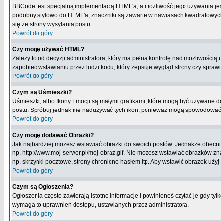
BBCode jest specjalną implementacją HTML'a, a możliwość jego używania jes
podobny stylowo do HTML'a, znaczniki są zawarte w nawiasach kwadratowych [ i
się ze strony wysyłania postu.
Powrót do góry
Czy mogę używać HTML?
Zależy to od decyzji administratora, który ma pełną kontrolę nad możliwości
zapobiec wstawianiu przez ludzi kodu, który zepsuje wygląd strony czy spraw
Powrót do góry
Czym są Uśmieszki?
Uśmieszki, albo Ikony Emocji są małymi grafikami, które mogą być używane do 
postu. Spróbuj jednak nie nadużywać tych ikon, ponieważ mogą spowodować n
Powrót do góry
Czy mogę dodawać Obrazki?
Jak najbardziej możesz wstawiać obrazki do swoich postów. Jednakże obecnie
np. http://www.moj-serwer.pl/moj-obraz.gif. Nie możesz wstawiać obrazków 
np. skrzynki pocztowe, strony chronione hasłem itp. Aby wstawić obrazek uży
Powrót do góry
Czym są Ogłoszenia?
Ogłoszenia często zawierają istotne informacje i powinieneś czytać je gdy tyl
wymaga to uprawnień dostępu, ustawianych przez administratora.
Powrót do góry