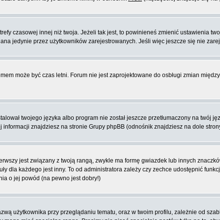
fy czasowej innej niż twoja. Jeżeli tak jest, to powinieneś zmienić ustawienia tw
na jedynie przez użytkowników zarejestrowanych. Jeśli więc jeszcze się nie zareje
blemem może być czas letni. Forum nie jest zaprojektowane do osbługi zmian międ
lował twojego języka albo program nie został jeszcze przetłumaczony na twój języ
ej informacji znajdziesz na stronie Grupy phpBB (odnośnik znajdziesz na dole stron
rwszy jest związany z twoją rangą, zwykle ma formę gwiazdek lub innych znaczków
dla każdego jest inny. To od administratora zależy czy zechce udostępnić funkcj
nia o jej powód (na pewno jest dobry!)
wą użytkownika przy przeglądaniu tematu, oraz w twoim profilu, zależnie od szab