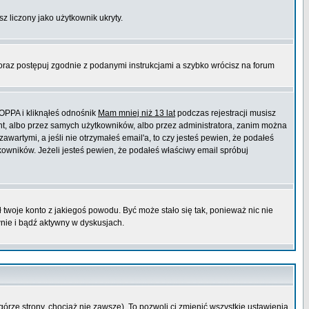
sz liczony jako użytkownik ukryty.
 oraz postępuj zgodnie z podanymi instrukcjami a szybko wrócisz na forum
COPPA i kliknąłeś odnośnik
Mam mniej niż 13 lat
podczas rejestracji musisz
ont, albo przez samych użytkowników, albo przez administratora, zanim można
wartymi, a jeśli nie otrzymałeś email'a, to czy jesteś pewien, że podałeś
wników. Jeżeli jesteś pewien, że podałeś właściwy email spróbuj
ł twoje konto z jakiegoś powodu. Być może stało się tak, ponieważ nic nie
wnie i bądź aktywny w dyskusjach.
górze strony, chociaż nie zawsze). To pozwoli ci zmienić wszystkie ustawienia.