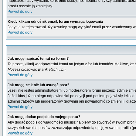
napisałeś, i aby wyróżnić konkretne osoby, np. moderatorzy czy administrato
prostu ręcznie ją zmniejszy.
Powrót do góry
Kiedy klikam odnośnik email, forum wymaga logowania
Jedynie zarejestrowani użytkownicy mogą wysyłać email przez wbudowany w 
Powrót do góry
Jak mogę napisać temat na forum?
To proste, kliknij w odpowiedni temat na jedym z for lub tematów. Możliwe, że
Możesz głosować w ankietach, itp.
)
Powrót do góry
Jak mogę zmienić lub usunąć post?
Jeżeli nie jesteś administratorem lub moderatorem forum możesz jedynie zmien
Jeżeli ktoś już na niego odpowiedział po edycji pod postem pojawi się tekst dr
administratorów lub moderatorów (powinni oni powiadomić co zmienili i dlacze
Powrót do góry
Jak mogę dodać podpis do mojego postu?
Aby dodać podpis do wiadomości musisz najpierw go stworzyć w swoim profilu
wszystkich swoich postów zaznaczając odpowiednią opcję w swoim profilu (
Powrót do góry