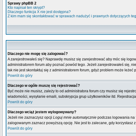
Sprawy phpBB 2
Kto napisał ten skrypt?
Dlaczego funkcja X nie jest dostępna?
Z kim mam się skontaktować w sprawach nadużyć i prawnych dotyczących te
Dlaczego nie mogę się zalogować?
A zarejestrowałeś się? Naprawdę musisz się zarejestrować aby móc się logow
administratorem forum aby poznać powód tego. Jeżeli zarejestrowałeś się, nie
tak nie jest skontaktuj się z administratorem forum, gdyż problem może leżeć po
Powrót do góry
Dlaczego w ogóle muszę się rejestrować?
Być może nie musisz, zależy to od administratora forum czy musisz się rejest
wiadomości, wysyłanie emaili, subskrypcja grup użytkowników itd. Rejestracja
Powrót do góry
Dlaczego wciąż jestem wylogowywany?
Jeżeli nie zaznaczysz opcji
Loguj mnie automatycznie
podczas logowania na 
zalogowanym zaznacz powyższą opcję. Nie jest to zalecane, gdy korzystasz z p
Powrót do góry