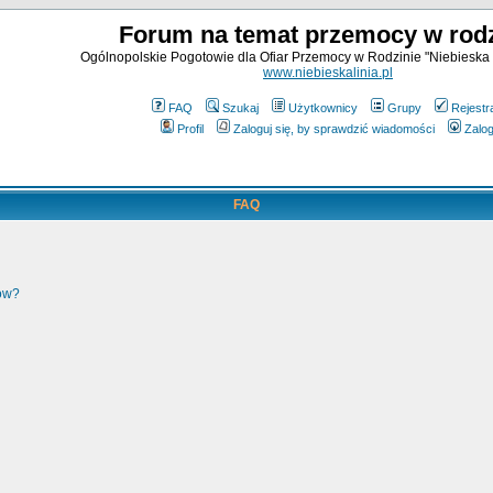
Forum na temat przemocy w rodz
Ogólnopolskie Pogotowie dla Ofiar Przemocy w Rodzinie "Niebieska 
www.niebieskalinia.pl
FAQ
Szukaj
Użytkownicy
Grupy
Rejestr
Profil
Zaloguj się, by sprawdzić wiadomości
Zalog
FAQ
ków?