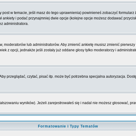
zy post w temacie, jeśli masz do tego uprawnienia) powinieneś zobaczyć formularz
ł ankiety i podać przynajmniej dwie opcje (kolejne opcje możesz dodawać przyci
ez administratora.
w, moderatorów lub administratorów. Aby zmienić ankietę musisz zmienić pierwszy p
ek z opcji, jednakże jeśli zostały już oddane głosy tylko moderatorzy i administr
y przeglądać, czytać, pisać itp. może być potrzebna specjalna autoryzacja. Dostę
fałszowaniu wyników). Jeżeli zarejestrowałeś się i nadal nie możesz głosować, 
Formatowanie i Typy Tematów