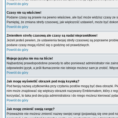
Powrót do góry
Czasy nie są właściwe!
Podane czasy są prawie na pewno właściwe, ale być może widzisz czasy ze stre
Pamiętaj, że zmiana strefy czasowej, jak większość ustawień, może być dokona
Powrót do góry
Zmieniłem strefę czasową ale czasy są nadal nieprawidłowe!
Jeżeli jesteś pewien, że ustawienia twojej strefy czasowej są poprawne pro
podane czasy mogą różnić się o godzinę od prawdziwych.
Powrót do góry
Mojego języka nie ma na liście!
Najbardziej prawdopodobne powody to albo ponieważ administrator nie zainsta
odpowiedni język, a jeśli tłumaczenie nie istnieje możesz sam je zrobić. Więc
Powrót do góry
Jak mogę wyświetlić obrazek pod moją ksywką?
Pod twoją nazwą użytkownika przy czytaniu postów mogą być dwa obrazki. Pie
nim może znajdować się większy obrazek nazywany Emblematem, który z reguły 
korzystać, to taka jest decyzja administratora i do niego możesz kierować pyta
Powrót do góry
Jak mogę zmienić swoją rangę?
Przeważnie nie możesz zmienić nazwy swojej rangi (pojawiają się one pod naz