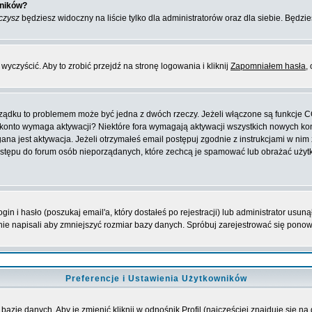
wników?
czysz
będziesz widoczny na liście tylko dla administratorów oraz dla siebie. Będzie
yczyścić. Aby to zrobić przejdź na stronę logowania i kliknij
Zapomniałem hasła
,
orządku to problemem może być jedna z dwóch rzeczy. Jeżeli włączone są funkcje 
oje konto wymaga aktywacji? Niektóre fora wymagają aktywacji wszystkich nowych k
 jest aktywacja. Jeżeli otrzymałeś email postępuj zgodnie z instrukcjami w nim za
stępu do forum osób nieporządanych, które zechcą je spamować lub obrażać użytko
 i hasło (poszukaj email'a, który dostałeś po rejestracji) lub administrator usuną
nie napisali aby zmniejszyć rozmiar bazy danych. Spróbuj zarejestrować się pono
Preferencje i Ustawienia Użytkowników
bazie danych. Aby je zmienić kliknij w odnośnik
Profil
(najczęściej znajduje się na 