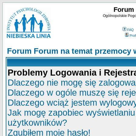
Forum 
Ogólnopolskie Pogot
FAQ
Profi
Forum Forum na temat przemocy w
Problemy Logowania i Rejestra
Dlaczego nie mogę się zalogow
Dlaczego w ogóle muszę się rej
Dlaczego wciąż jestem wylogo
Jak mogę zapobiec wyświetlaniu 
użytkowników?
Zgubiłem moje hasło!