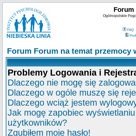
Forum 
Ogólnopolskie Pogot
FAQ
Profi
Forum Forum na temat przemocy w
Problemy Logowania i Rejestra
Dlaczego nie mogę się zalogow
Dlaczego w ogóle muszę się rej
Dlaczego wciąż jestem wylogo
Jak mogę zapobiec wyświetlaniu 
użytkowników?
Zgubiłem moje hasło!