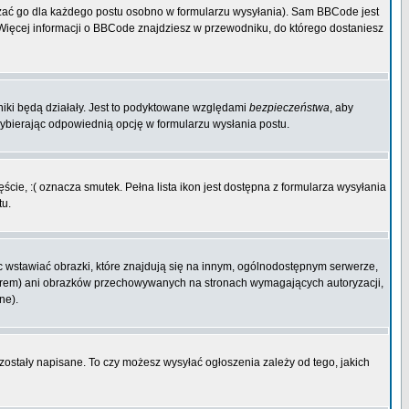
zać go dla każdego postu osobno w formularzu wysyłania). Sam BBCode jest
. Więcej informacji o BBCode znajdziesz w przewodniku, do którego dostaniesz
niki będą działały. Jest to podyktowane względami
bezpieczeństwa
, aby
wybierając odpowiednią opcję w formularzu wysłania postu.
cie, :( oznacza smutek. Pełna lista ikon jest dostępna z formularza wysyłania
tu.
 wstawiać obrazki, które znajdują się na innym, ogólnodostępnym serwerze,
rwerem) ani obrazków przechowywanych na stronach wymagających autoryzacji,
ne).
 zostały napisane. To czy możesz wysyłać ogłoszenia zależy od tego, jakich