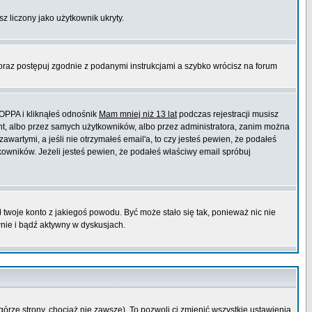
sz liczony jako użytkownik ukryty.
 oraz postępuj zgodnie z podanymi instrukcjami a szybko wrócisz na forum
COPPA i kliknąłeś odnośnik
Mam mniej niż 13 lat
podczas rejestracji musisz
ont, albo przez samych użytkowników, albo przez administratora, zanim można
wartymi, a jeśli nie otrzymałeś email'a, to czy jesteś pewien, że podałeś
wników. Jeżeli jesteś pewien, że podałeś właściwy email spróbuj
ł twoje konto z jakiegoś powodu. Być może stało się tak, ponieważ nic nie
wnie i bądź aktywny w dyskusjach.
górze strony, chociaż nie zawsze). To pozwoli ci zmienić wszystkie ustawienia.