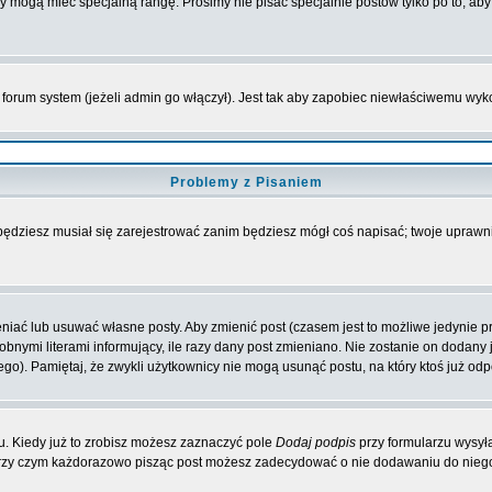
rzy mogą mieć specjalną rangę. Prosimy nie pisać specjalnie postów tylko po to, a
forum system (jeżeli admin go włączył). Jest tak aby zapobiec niewłaściwemu wy
Problemy z Pisaniem
 będziesz musiał się zarejestrować zanim będziesz mógł coś napisać; twoje uprawni
iać lub usuwać własne posty. Aby zmienić post (czasem jest to możliwe jedynie prz
obnymi literami informujący, ile razy dany post zmieniano. Nie zostanie on dodany je
go). Pamiętaj, że zwykli użytkownicy nie mogą usunąć postu, na który ktoś już odp
. Kiedy już to zrobisz możesz zaznaczyć pole
Dodaj podpis
przy formularzu wysył
przy czym każdorazowo pisząc post możesz zadecydować o nie dodawaniu do niego