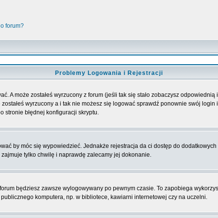
go forum?
Problemy Logowania i Rejestracji
ać. A może zostałeś wyrzucony z forum (jeśli tak się stało zobaczysz odpowiednią
 zostałeś wyrzucony a i tak nie możesz się logować sprawdź ponownie swój login i 
 stronie błędnej konfiguracji skryptu.
rować by móc się wypowiedzieć. Jednakże rejestracja da ci dostęp do dodatkowych 
 zajmuje tylko chwilę i naprawdę zalecamy jej dokonanie.
forum będziesz zawsze wylogowywany po pewnym czasie. To zapobiega wykorzyst
ublicznego komputera, np. w bibliotece, kawiarni internetowej czy na uczelni.