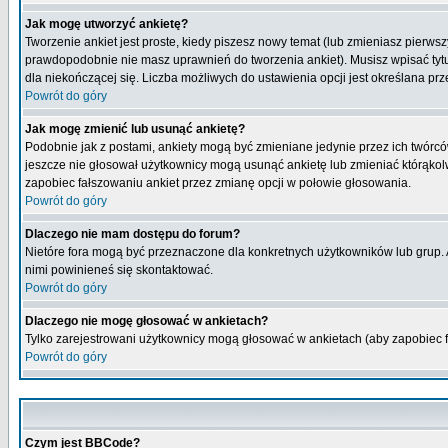
Jak mogę utworzyć ankietę?
Tworzenie ankiet jest proste, kiedy piszesz nowy temat (lub zmieniasz pierws
prawdopodobnie nie masz uprawnień do tworzenia ankiet). Musisz wpisać tytu
dla niekończącej się. Liczba możliwych do ustawienia opcji jest określana prz
Powrót do góry
Jak mogę zmienić lub usunąć ankietę?
Podobnie jak z postami, ankiety mogą być zmieniane jedynie przez ich twórcó
jeszcze nie głosował użytkownicy mogą usunąć ankietę lub zmieniać którąkolwi
zapobiec fałszowaniu ankiet przez zmianę opcji w połowie głosowania.
Powrót do góry
Dlaczego nie mam dostępu do forum?
Nietóre fora mogą być przeznaczone dla konkretnych użytkowników lub grup. Ab
nimi powinieneś się skontaktować.
Powrót do góry
Dlaczego nie mogę głosować w ankietach?
Tylko zarejestrowani użytkownicy mogą głosować w ankietach (aby zapobiec 
Powrót do góry
Czym jest BBCode?