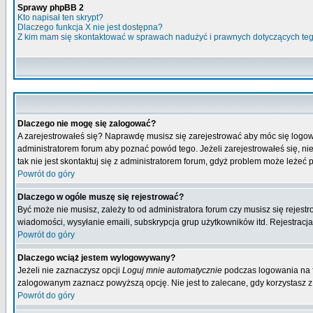
Sprawy phpBB 2
Kto napisał ten skrypt?
Dlaczego funkcja X nie jest dostępna?
Z kim mam się skontaktować w sprawach nadużyć i prawnych dotyczących te
Dlaczego nie mogę się zalogować?
A zarejestrowałeś się? Naprawdę musisz się zarejestrować aby móc się logow
administratorem forum aby poznać powód tego. Jeżeli zarejestrowałeś się, nie
tak nie jest skontaktuj się z administratorem forum, gdyż problem może leżeć po
Powrót do góry
Dlaczego w ogóle muszę się rejestrować?
Być może nie musisz, zależy to od administratora forum czy musisz się rejest
wiadomości, wysyłanie emaili, subskrypcja grup użytkowników itd. Rejestracja
Powrót do góry
Dlaczego wciąż jestem wylogowywany?
Jeżeli nie zaznaczysz opcji
Loguj mnie automatycznie
podczas logowania na 
zalogowanym zaznacz powyższą opcję. Nie jest to zalecane, gdy korzystasz z p
Powrót do góry