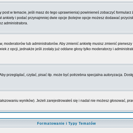
zy post w temacie, jeśli masz do tego uprawnienia) powinieneś zobaczyć formularz
ł ankiety i podać przynajmniej dwie opcje (kolejne opcje możesz dodawać przyci
ez administratora.
w, moderatorów lub administratorów. Aby zmienić ankietę musisz zmienić pierwszy p
ek z opcji, jednakże jeśli zostały już oddane głosy tylko moderatorzy i administr
y przeglądać, czytać, pisać itp. może być potrzebna specjalna autoryzacja. Dostę
fałszowaniu wyników). Jeżeli zarejestrowałeś się i nadal nie możesz głosować, 
Formatowanie i Typy Tematów