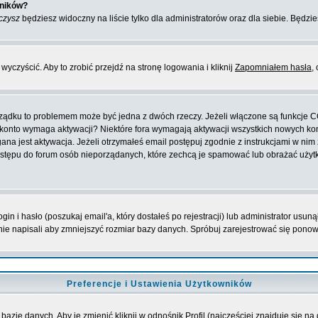
wników?
czysz
będziesz widoczny na liście tylko dla administratorów oraz dla siebie. Będzie
yczyścić. Aby to zrobić przejdź na stronę logowania i kliknij
Zapomniałem hasła
,
orządku to problemem może być jedna z dwóch rzeczy. Jeżeli włączone są funkcje 
oje konto wymaga aktywacji? Niektóre fora wymagają aktywacji wszystkich nowych k
 jest aktywacja. Jeżeli otrzymałeś email postępuj zgodnie z instrukcjami w nim za
stępu do forum osób nieporządanych, które zechcą je spamować lub obrażać użytko
 i hasło (poszukaj email'a, który dostałeś po rejestracji) lub administrator usuną
nie napisali aby zmniejszyć rozmiar bazy danych. Spróbuj zarejestrować się pono
Preferencje i Ustawienia Użytkowników
bazie danych. Aby je zmienić kliknij w odnośnik
Profil
(najczęściej znajduje się na 