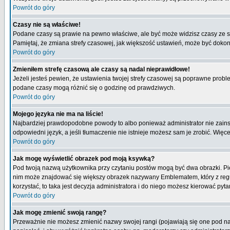
Powrót do góry
Czasy nie są właściwe!
Podane czasy są prawie na pewno właściwe, ale być może widzisz czasy ze stre
Pamiętaj, że zmiana strefy czasowej, jak większość ustawień, może być dokona
Powrót do góry
Zmieniłem strefę czasową ale czasy są nadal nieprawidłowe!
Jeżeli jesteś pewien, że ustawienia twojej strefy czasowej są poprawne pro
podane czasy mogą różnić się o godzinę od prawdziwych.
Powrót do góry
Mojego języka nie ma na liście!
Najbardziej prawdopodobne powody to albo ponieważ administrator nie zainsta
odpowiedni język, a jeśli tłumaczenie nie istnieje możesz sam je zrobić. Więc
Powrót do góry
Jak mogę wyświetlić obrazek pod moją ksywką?
Pod twoją nazwą użytkownika przy czytaniu postów mogą być dwa obrazki. Pie
nim może znajdować się większy obrazek nazywany Emblematem, który z reguły 
korzystać, to taka jest decyzja administratora i do niego możesz kierować pyta
Powrót do góry
Jak mogę zmienić swoją rangę?
Przeważnie nie możesz zmienić nazwy swojej rangi (pojawiają się one pod naz