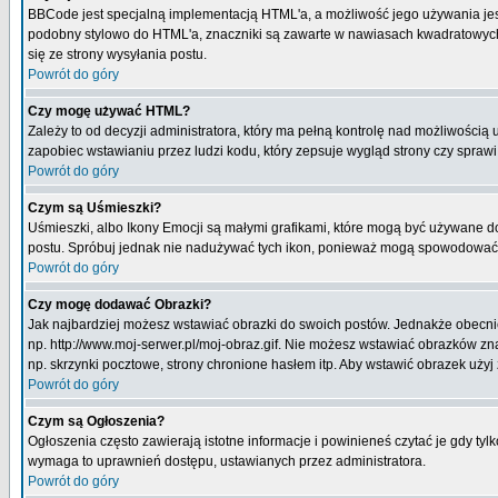
BBCode jest specjalną implementacją HTML'a, a możliwość jego używania jes
podobny stylowo do HTML'a, znaczniki są zawarte w nawiasach kwadratowych [ i
się ze strony wysyłania postu.
Powrót do góry
Czy mogę używać HTML?
Zależy to od decyzji administratora, który ma pełną kontrolę nad możliwości
zapobiec wstawianiu przez ludzi kodu, który zepsuje wygląd strony czy spraw
Powrót do góry
Czym są Uśmieszki?
Uśmieszki, albo Ikony Emocji są małymi grafikami, które mogą być używane do 
postu. Spróbuj jednak nie nadużywać tych ikon, ponieważ mogą spowodować n
Powrót do góry
Czy mogę dodawać Obrazki?
Jak najbardziej możesz wstawiać obrazki do swoich postów. Jednakże obecnie
np. http://www.moj-serwer.pl/moj-obraz.gif. Nie możesz wstawiać obrazków 
np. skrzynki pocztowe, strony chronione hasłem itp. Aby wstawić obrazek uży
Powrót do góry
Czym są Ogłoszenia?
Ogłoszenia często zawierają istotne informacje i powinieneś czytać je gdy tyl
wymaga to uprawnień dostępu, ustawianych przez administratora.
Powrót do góry