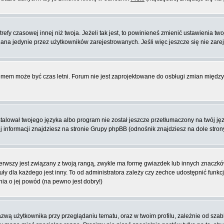
fy czasowej innej niż twoja. Jeżeli tak jest, to powinieneś zmienić ustawienia tw
na jedynie przez użytkowników zarejestrowanych. Jeśli więc jeszcze się nie zareje
blemem może być czas letni. Forum nie jest zaprojektowane do osbługi zmian międ
lował twojego języka albo program nie został jeszcze przetłumaczony na twój języ
ej informacji znajdziesz na stronie Grupy phpBB (odnośnik znajdziesz na dole stron
rwszy jest związany z twoją rangą, zwykle ma formę gwiazdek lub innych znaczków
dla każdego jest inny. To od administratora zależy czy zechce udostępnić funkcj
nia o jej powód (na pewno jest dobry!)
wą użytkownika przy przeglądaniu tematu, oraz w twoim profilu, zależnie od szab