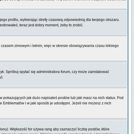
ojego profilu, wybierając strefę czasową odpowiednią dla twojego obszaru.
strowałeś, teraz jest dobry moment, żeby to zrobić.
zy czasem zimowym i letnim, więc w okresie obowiązywania czasu letniego
k. Spróbuj spytać się administratora forum, czy może zainstalować
y).
 pokazujących jak dużo napisałeś postów lub jaki masz na nich status. Pod
e Emblematów i w jaki sposób je udostępni. Jeżeli nie możesz z nich
lonu). Większość for używa rang aby zaznaczyć liczbę postów, które