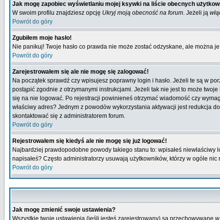
Jak mogę zapobiec wyświetlaniu mojej ksywki na liście obecnych użytko
W swoim profilu znajdziesz opcję
Ukryj moją obecność na forum
. Jeżeli ją
włą
Powrót do góry
Zgubiłem moje hasło!
Nie panikuj! Twoje hasło co prawda nie może zostać odzyskane, ale można je w
Powrót do góry
Zarejestrowałem się ale nie mogę się zalogować!
Na początek sprawdź czy wpisujesz poprawny login i hasło. Jeżeli te są w p
postąpić zgodnie z otrzymanymi instrukcjami. Jeżeli tak nie jest to może tw
się na nie logować. Po rejestracji powinieneś otrzymać wiadomość czy wymagana
właściwy adres? Jednym z powodów wykorzystania aktywacji jest redukcja do
skontaktować się z administratorem forum.
Powrót do góry
Rejestrowałem się kiedyś ale nie mogę się już logować!
Najbardziej prawdopodobne powody takiego stanu to: wpisałeś niewłaściwy login
napisałeś? Często administratorzy usuwają użytkowników, którzy w ogóle nic 
Powrót do góry
Jak mogę zmienić swoje ustawienia?
Wszystkie twoje ustawienia (jeśli jesteś zarejestrowany) są przechowywane w 