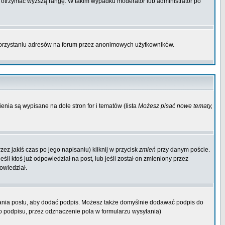
by otrzymać wyższą rangę. W takim wypadku moderator lub administrator po
korzystaniu adresów na forum przez anonimowych użytkowników.
enia są wypisane na dole stron for i tematów (lista
Możesz pisać nowe tematy,
ez jakiś czas po jego napisaniu) kliknij w przycisk
zmień
przy danym poście.
śli ktoś już odpowiedział na post, lub jeśli został on zmieniony przez
owiedział.
ania postu, aby dodać podpis. Możesz także domyślnie dodawać podpis do
 podpisu, przez odznaczenie pola w formularzu wysyłania)