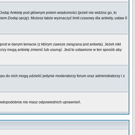
Dodaj Ankietę
pod głównym polem wiadomości (jeżeli nie widzisz go, to
skiem
Dodaj opcję
). Możesz także wyznaczyć limit czasowy dla ankiety, ustaw 0
ost w danym temacie (z którym zawsze związana jest ankieta). Jeżeli nikt
atorzy mogą ankietę zmienić lub usunąć. Jest to ustawione w ten sposób aby
pu do nich mogą udzielić jedynie moderatorzy forum oraz administratorzy i z
prawdopodobnie nie masz odpowiednich uprawnień.