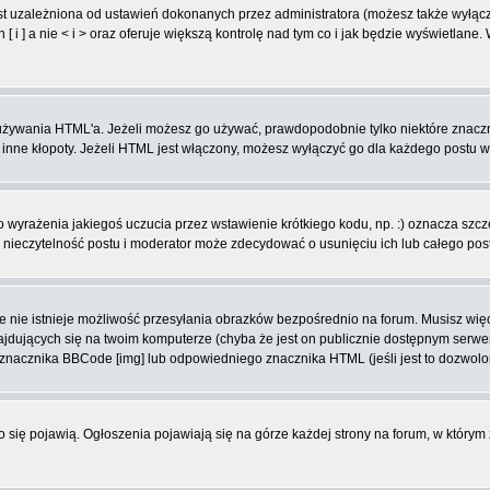
t uzależniona od ustawień dokonanych przez administratora (możesz także wyłąc
 ] a nie < i > oraz oferuje większą kontrolę nad tym co i jak będzie wyświetlane
ą używania HTML'a. Jeżeli możesz go używać, prawdopodobnie tylko niektóre znacz
i inne kłopoty. Jeżeli HTML jest włączony, możesz wyłączyć go dla każdego postu 
wyrażenia jakiegoś uczucia przez wstawienie krótkiego kodu, np. :) oznacza szczęś
ieczytelność postu i moderator może zdecydować o usunięciu ich lub całego pos
 nie istnieje możliwość przesyłania obrazków bezpośrednio na forum. Musisz więc
znajdujących się na twoim komputerze (chyba że jest on publicznie dostępnym se
j znacznika BBCode [img] lub odpowiedniego znacznika HTML (jeśli jest to dozwolo
ko się pojawią. Ogłoszenia pojawiają się na górze każdej strony na forum, w którym