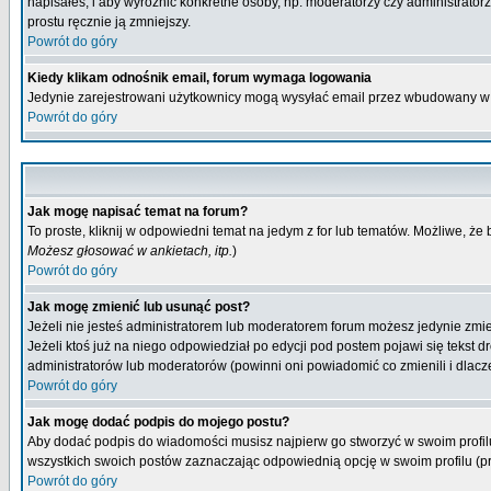
napisałeś, i aby wyróżnić konkretne osoby, np. moderatorzy czy administrato
prostu ręcznie ją zmniejszy.
Powrót do góry
Kiedy klikam odnośnik email, forum wymaga logowania
Jedynie zarejestrowani użytkownicy mogą wysyłać email przez wbudowany w 
Powrót do góry
Jak mogę napisać temat na forum?
To proste, kliknij w odpowiedni temat na jedym z for lub tematów. Możliwe, że
Możesz głosować w ankietach, itp.
)
Powrót do góry
Jak mogę zmienić lub usunąć post?
Jeżeli nie jesteś administratorem lub moderatorem forum możesz jedynie zmien
Jeżeli ktoś już na niego odpowiedział po edycji pod postem pojawi się tekst dr
administratorów lub moderatorów (powinni oni powiadomić co zmienili i dlacze
Powrót do góry
Jak mogę dodać podpis do mojego postu?
Aby dodać podpis do wiadomości musisz najpierw go stworzyć w swoim profilu
wszystkich swoich postów zaznaczając odpowiednią opcję w swoim profilu (
Powrót do góry