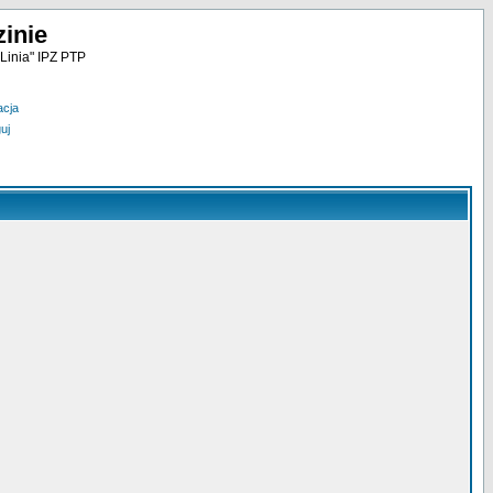
inie
Linia" IPZ PTP
acja
uj