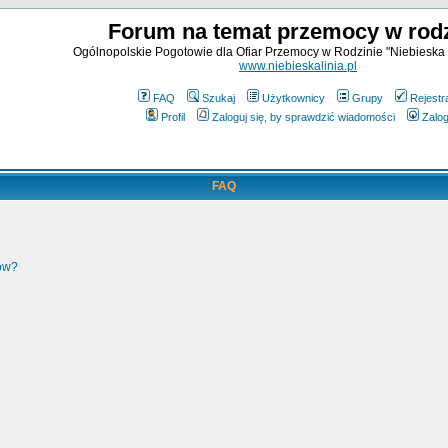
Forum na temat przemocy w rodz
Ogólnopolskie Pogotowie dla Ofiar Przemocy w Rodzinie "Niebieska 
www.niebieskalinia.pl
FAQ
Szukaj
Użytkownicy
Grupy
Rejestr
Profil
Zaloguj się, by sprawdzić wiadomości
Zalog
FAQ
ków?