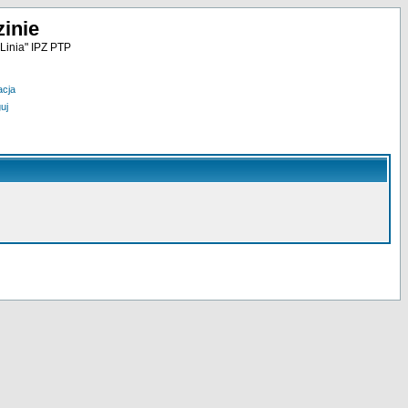
inie
Linia" IPZ PTP
acja
uj