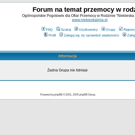
Forum na temat przemocy w rodz
Ogólnopolskie Pogotowie dla Ofiar Przemocy w Rodzinie "Niebieska 
www.niebieskalinia.pl
FAQ
Szukaj
Użytkownicy
Grupy
Rejestr
Profil
Zaloguj się, by sprawdzić wiadomości
Zalog
Informacja
Żadna Grupa nie Istnieje
Powered by
phpBB
© 2001, 2005 phpBB Group