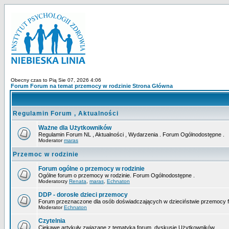
Obecny czas to Pią Sie 07, 2026 4:06
Forum Forum na temat przemocy w rodzinie Strona Główna
Regulamin Forum , Aktualności
Ważne dla Użytkowników
Regulamin Forum NL , Aktualności , Wydarzenia . Forum Ogólnodostępne .
Moderator
maras
Przemoc w rodzinie
Forum ogólne o przemocy w rodzinie
Ogólne forum o przemocy w rodzinie. Forum Ogólnodostępne .
Moderatorzy
Renata
,
maras
,
Echnaton
DDP - dorosłe dzieci przemocy
Forum przeznaczone dla osób doświadczających w dzieciństwie przemocy fizy
Moderator
Echnaton
Czytelnia
Ciekawe artykuły związane z tematyką forum, dyskusje Użytkowników...