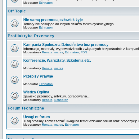
Moderator
Echnaton
Off Topic
Nie samą przemocą człowiek żyje
Tematy nie pasujące do innych działów forum dyskusyjnego
Moderator
Echnaton
Profilaktyka Przemocy
Kampania Społeczna Dzieciństwo bez przemocy
Informacje, materiały, wypowiedzi osób związanych bezpośrednio z kampani
Moderatorzy
Renata
,
maras
,
Echnaton
,
FDN
Konferencje, Warsztaty, Szkolenia etc.
Moderatorzy
Renata
,
maras
Przepisy Prawne
Moderator
Echnaton
Wiedza Ogólna
zjawisko przemocy, artykuły, opracowania...
Moderatorzy
Renata
,
Echnaton
Forum techniczne
Uwagi nt forum
Tutaj prosimy zamieszczać uwagi na temat działania forum oraz propozycje 
Moderatorzy
Renata
,
maras
,
Echnaton