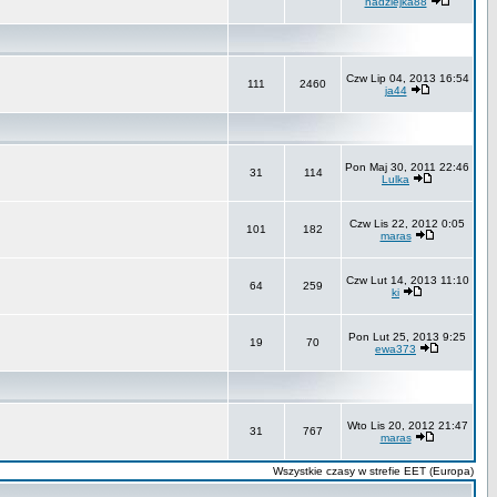
nadziejka88
Czw Lip 04, 2013 16:54
111
2460
ja44
Pon Maj 30, 2011 22:46
31
114
Lulka
Czw Lis 22, 2012 0:05
101
182
maras
Czw Lut 14, 2013 11:10
64
259
ki
Pon Lut 25, 2013 9:25
19
70
ewa373
Wto Lis 20, 2012 21:47
31
767
maras
Wszystkie czasy w strefie EET (Europa)