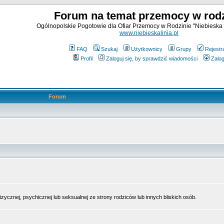
Forum na temat przemocy w rodz
Ogólnopolskie Pogotowie dla Ofiar Przemocy w Rodzinie "Niebieska 
www.niebieskalinia.pl
FAQ
Szukaj
Użytkownicy
Grupy
Rejestr
Profil
Zaloguj się, by sprawdzić wiadomości
Zalog
Forum
cznej, psychicznej lub seksualnej ze strony rodziców lub innych bliskich osób.