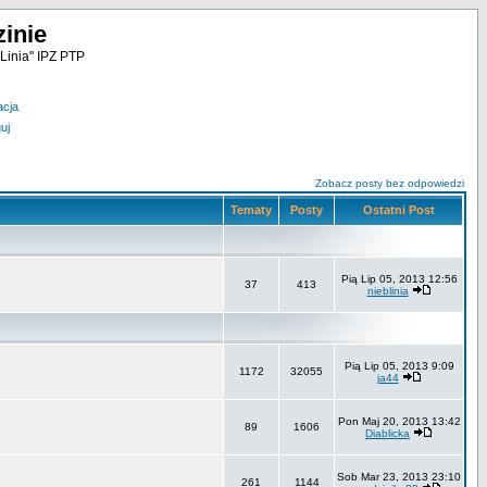
inie
Linia" IPZ PTP
acja
uj
Zobacz posty bez odpowiedzi
Tematy
Posty
Ostatni Post
Pią Lip 05, 2013 12:56
37
413
nieblinia
Pią Lip 05, 2013 9:09
1172
32055
ja44
Pon Maj 20, 2013 13:42
89
1606
Diablicka
Sob Mar 23, 2013 23:10
261
1144