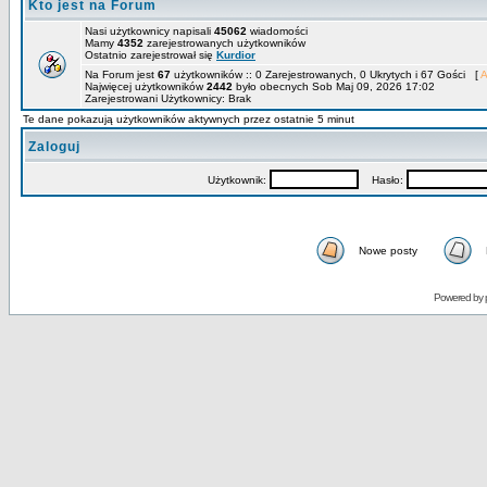
Kto jest na Forum
Nasi użytkownicy napisali
45062
wiadomości
Mamy
4352
zarejestrowanych użytkowników
Ostatnio zarejestrował się
Kurdior
Na Forum jest
67
użytkowników :: 0 Zarejestrowanych, 0 Ukrytych i 67 Gości [
A
Najwięcej użytkowników
2442
było obecnych Sob Maj 09, 2026 17:02
Zarejestrowani Użytkownicy: Brak
Te dane pokazują użytkowników aktywnych przez ostatnie 5 minut
Zaloguj
Użytkownik:
Hasło:
Nowe posty
Powered by