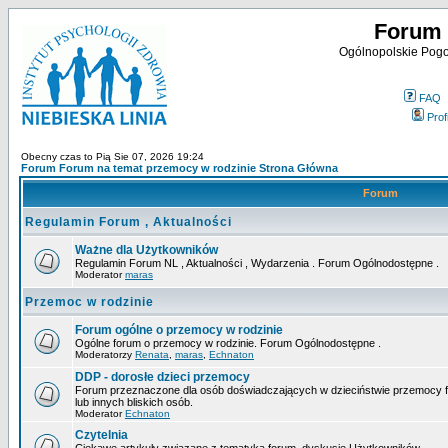
Forum 
Ogólnopolskie Pogot
FAQ
Profi
Obecny czas to Pią Sie 07, 2026 19:24
Forum Forum na temat przemocy w rodzinie Strona Główna
Forum
Regulamin Forum , Aktualności
Ważne dla Użytkowników
Regulamin Forum NL , Aktualności , Wydarzenia . Forum Ogólnodostępne .
Moderator
maras
Przemoc w rodzinie
Forum ogólne o przemocy w rodzinie
Ogólne forum o przemocy w rodzinie. Forum Ogólnodostępne .
Moderatorzy
Renata
,
maras
,
Echnaton
DDP - dorosłe dzieci przemocy
Forum przeznaczone dla osób doświadczających w dzieciństwie przemocy fiz
lub innych bliskich osób.
Moderator
Echnaton
Czytelnia