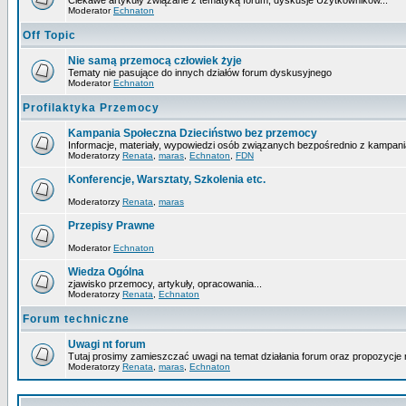
Ciekawe artykuły związane z tematyką forum, dyskusje Użytkowników...
Moderator
Echnaton
Off Topic
Nie samą przemocą człowiek żyje
Tematy nie pasujące do innych działów forum dyskusyjnego
Moderator
Echnaton
Profilaktyka Przemocy
Kampania Społeczna Dzieciństwo bez przemocy
Informacje, materiały, wypowiedzi osób związanych bezpośrednio z kampani
Moderatorzy
Renata
,
maras
,
Echnaton
,
FDN
Konferencje, Warsztaty, Szkolenia etc.
Moderatorzy
Renata
,
maras
Przepisy Prawne
Moderator
Echnaton
Wiedza Ogólna
zjawisko przemocy, artykuły, opracowania...
Moderatorzy
Renata
,
Echnaton
Forum techniczne
Uwagi nt forum
Tutaj prosimy zamieszczać uwagi na temat działania forum oraz propozycje 
Moderatorzy
Renata
,
maras
,
Echnaton