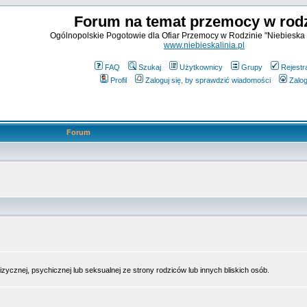
Forum na temat przemocy w rodz
Ogólnopolskie Pogotowie dla Ofiar Przemocy w Rodzinie "Niebieska 
www.niebieskalinia.pl
FAQ
Szukaj
Użytkownicy
Grupy
Rejestr
Profil
Zaloguj się, by sprawdzić wiadomości
Zalog
Forum
cznej, psychicznej lub seksualnej ze strony rodziców lub innych bliskich osób.