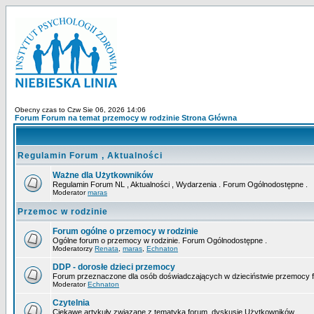
Obecny czas to Czw Sie 06, 2026 14:06
Forum Forum na temat przemocy w rodzinie Strona Główna
Regulamin Forum , Aktualności
Ważne dla Użytkowników
Regulamin Forum NL , Aktualności , Wydarzenia . Forum Ogólnodostępne .
Moderator
maras
Przemoc w rodzinie
Forum ogólne o przemocy w rodzinie
Ogólne forum o przemocy w rodzinie. Forum Ogólnodostępne .
Moderatorzy
Renata
,
maras
,
Echnaton
DDP - dorosłe dzieci przemocy
Forum przeznaczone dla osób doświadczających w dzieciństwie przemocy fizy
Moderator
Echnaton
Czytelnia
Ciekawe artykuły związane z tematyką forum, dyskusje Użytkowników...