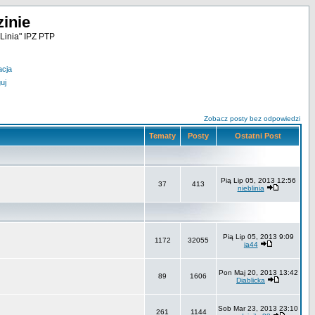
inie
Linia" IPZ PTP
acja
uj
Zobacz posty bez odpowiedzi
Tematy
Posty
Ostatni Post
Pią Lip 05, 2013 12:56
37
413
nieblinia
Pią Lip 05, 2013 9:09
1172
32055
ja44
Pon Maj 20, 2013 13:42
89
1606
Diablicka
Sob Mar 23, 2013 23:10
261
1144