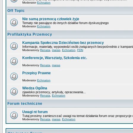
Moderator
Echnaton
Off Topic
Nie samą przemocą człowiek żyje
Tematy nie pasujące do innych działów forum dyskusyjnego
Moderator
Echnaton
Profilaktyka Przemocy
Kampania Społeczna Dzieciństwo bez przemocy
Informacje, materiały, wypowiedzi osób związanych bezpośrednio z kampani
Moderatorzy
Renata
,
maras
,
Echnaton
,
FDN
Konferencje, Warsztaty, Szkolenia etc.
Moderatorzy
Renata
,
maras
Przepisy Prawne
Moderator
Echnaton
Wiedza Ogólna
zjawisko przemocy, artykuły, opracowania...
Moderatorzy
Renata
,
Echnaton
Forum techniczne
Uwagi nt forum
Tutaj prosimy zamieszczać uwagi na temat działania forum oraz propozycje 
Moderatorzy
Renata
,
maras
,
Echnaton