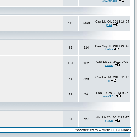
nadziejka88
Czw Lip 04, 2013 16:54
111
2460
ja44
Pon Maj 30, 2011 22:46
31
114
Lulka
Czw Lis 22, 2012 0:05
101
182
maras
Czw Lut 14, 2013 11:10
64
259
ki
Pon Lut 25, 2013 9:25
19
70
ewa373
Wto Lis 20, 2012 21:47
31
767
maras
Wszystkie czasy w strefie EET (Europa)