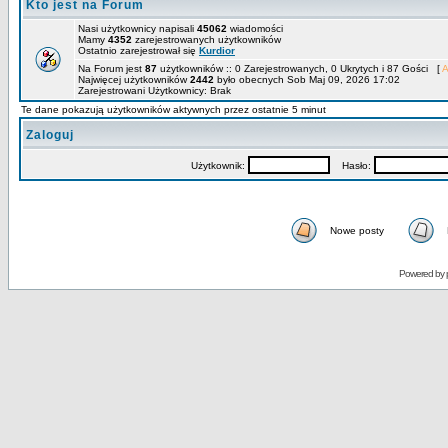
Kto jest na Forum
Nasi użytkownicy napisali
45062
wiadomości
Mamy
4352
zarejestrowanych użytkowników
Ostatnio zarejestrował się
Kurdior
Na Forum jest
87
użytkowników :: 0 Zarejestrowanych, 0 Ukrytych i 87 Gości [
A
Najwięcej użytkowników
2442
było obecnych Sob Maj 09, 2026 17:02
Zarejestrowani Użytkownicy: Brak
Te dane pokazują użytkowników aktywnych przez ostatnie 5 minut
Zaloguj
Użytkownik:
Hasło:
Nowe posty
Powered by