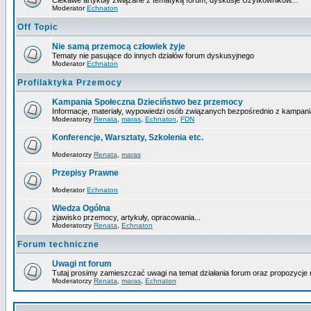
Ciekawe artykuły związane z tematyką forum, dyskusje Użytkowników...
Moderator
Echnaton
Off Topic
Nie samą przemocą człowiek żyje
Tematy nie pasujące do innych działów forum dyskusyjnego
Moderator
Echnaton
Profilaktyka Przemocy
Kampania Społeczna Dzieciństwo bez przemocy
Informacje, materiały, wypowiedzi osób związanych bezpośrednio z kampani
Moderatorzy
Renata
,
maras
,
Echnaton
,
FDN
Konferencje, Warsztaty, Szkolenia etc.
Moderatorzy
Renata
,
maras
Przepisy Prawne
Moderator
Echnaton
Wiedza Ogólna
zjawisko przemocy, artykuły, opracowania...
Moderatorzy
Renata
,
Echnaton
Forum techniczne
Uwagi nt forum
Tutaj prosimy zamieszczać uwagi na temat działania forum oraz propozycje 
Moderatorzy
Renata
,
maras
,
Echnaton