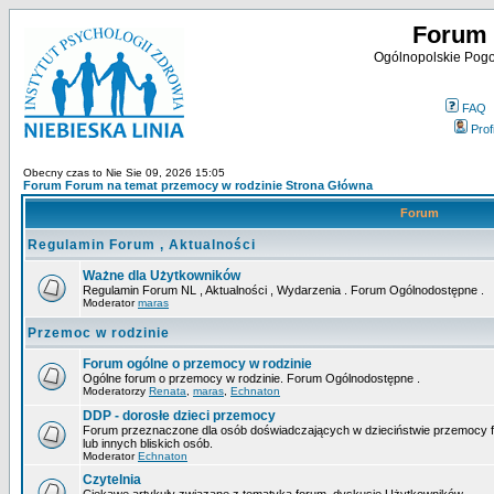
Forum 
Ogólnopolskie Pogot
FAQ
Profi
Obecny czas to Nie Sie 09, 2026 15:05
Forum Forum na temat przemocy w rodzinie Strona Główna
Forum
Regulamin Forum , Aktualności
Ważne dla Użytkowników
Regulamin Forum NL , Aktualności , Wydarzenia . Forum Ogólnodostępne .
Moderator
maras
Przemoc w rodzinie
Forum ogólne o przemocy w rodzinie
Ogólne forum o przemocy w rodzinie. Forum Ogólnodostępne .
Moderatorzy
Renata
,
maras
,
Echnaton
DDP - dorosłe dzieci przemocy
Forum przeznaczone dla osób doświadczających w dzieciństwie przemocy fiz
lub innych bliskich osób.
Moderator
Echnaton
Czytelnia