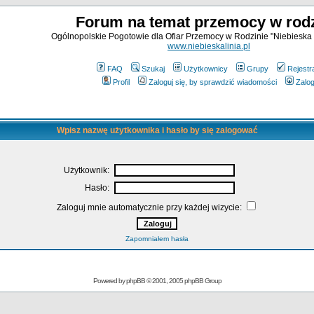
Forum na temat przemocy w rodz
Ogólnopolskie Pogotowie dla Ofiar Przemocy w Rodzinie "Niebieska 
www.niebieskalinia.pl
FAQ
Szukaj
Użytkownicy
Grupy
Rejestr
Profil
Zaloguj się, by sprawdzić wiadomości
Zalog
Wpisz nazwę użytkownika i hasło by się zalogować
Użytkownik:
Hasło:
Zaloguj mnie automatycznie przy każdej wizycie:
Zapomniałem hasła
Powered by
phpBB
© 2001, 2005 phpBB Group