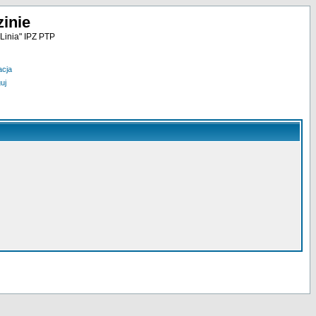
inie
Linia" IPZ PTP
acja
uj