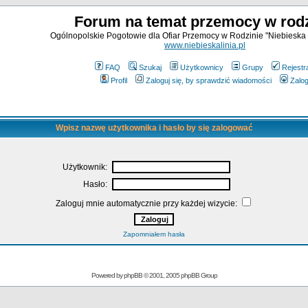
Forum na temat przemocy w rodz
Ogólnopolskie Pogotowie dla Ofiar Przemocy w Rodzinie "Niebieska 
www.niebieskalinia.pl
FAQ
Szukaj
Użytkownicy
Grupy
Rejestr
Profil
Zaloguj się, by sprawdzić wiadomości
Zalog
Wpisz nazwę użytkownika i hasło by się zalogować
Użytkownik:
Hasło:
Zaloguj mnie automatycznie przy każdej wizycie:
Zapomniałem hasła
Powered by
phpBB
© 2001, 2005 phpBB Group