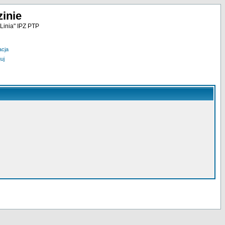
inie
Linia" IPZ PTP
acja
uj