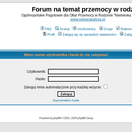
Forum na temat przemocy w rodz
Ogólnopolskie Pogotowie dla Ofiar Przemocy w Rodzinie "Niebieska 
www.niebieskalinia.pl
FAQ
Szukaj
Użytkownicy
Grupy
Rejestr
Profil
Zaloguj się, by sprawdzić wiadomości
Zalog
Wpisz nazwę użytkownika i hasło by się zalogować
Użytkownik:
Hasło:
Zaloguj mnie automatycznie przy każdej wizycie:
Zapomniałem hasła
Powered by
phpBB
© 2001, 2005 phpBB Group