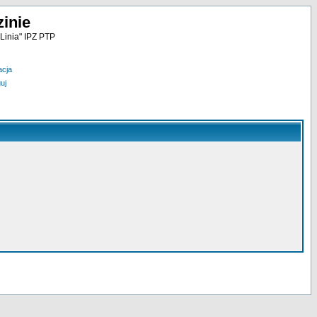
inie
Linia" IPZ PTP
acja
uj