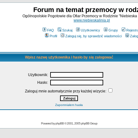
Forum na temat przemocy w rodz
Ogólnopolskie Pogotowie dla Ofiar Przemocy w Rodzinie "Niebieska 
www.niebieskalinia.pl
FAQ
Szukaj
Użytkownicy
Grupy
Rejestr
Profil
Zaloguj się, by sprawdzić wiadomości
Zalog
Wpisz nazwę użytkownika i hasło by się zalogować
Użytkownik:
Hasło:
Zaloguj mnie automatycznie przy każdej wizycie:
Zapomniałem hasła
Powered by
phpBB
© 2001, 2005 phpBB Group