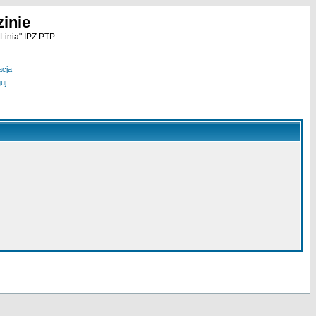
inie
Linia" IPZ PTP
acja
uj