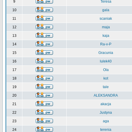
9
Teresa
10
gala
11
scaniak
12
maja
13
kaja
14
Ra-v-P
15
Gracunia
16
lulek40
17
Ola
18
kot
19
tale
20
ALEKSANDRA
21
akacja
22
Justyna
23
aga
24
terenia