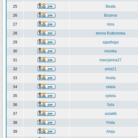
25
Beata
26
Bożena
27
mira
28
Iwona Rutkowska
29
agadluga
30
monika
31
marcjanna27
32
ania21
33
Aneta
34
rafala
35
sylwia
36
Syla
37
asiaklb
38
Frida
39
Anija