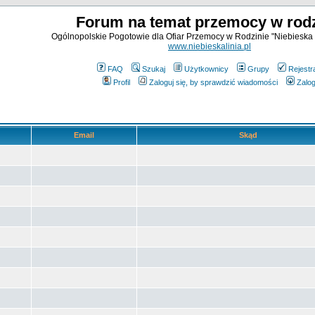
Forum na temat przemocy w rodz
Ogólnopolskie Pogotowie dla Ofiar Przemocy w Rodzinie "Niebieska 
www.niebieskalinia.pl
FAQ
Szukaj
Użytkownicy
Grupy
Rejestr
Profil
Zaloguj się, by sprawdzić wiadomości
Zalog
Email
Skąd