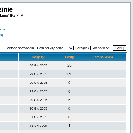
inie
Linia" IPZ PTP
acja
uj
Metoda sortowania:
Porządek
Dołączył
Posty
Strona WWW
29
29 Gru 2005
278
29 Gru 2005
0
29 Gru 2005
0
29 Gru 2005
6
29 Gru 2005
0
30 Gru 2005
0
31 Gru 2005
4
01 Sty 2006