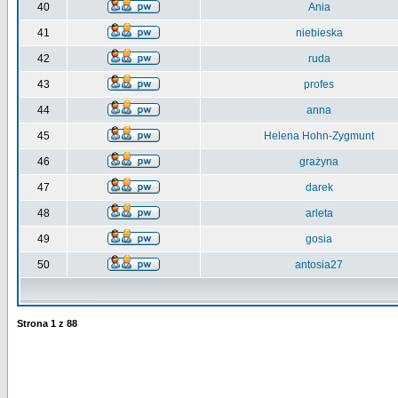
40
Ania
41
niebieska
42
ruda
43
profes
44
anna
45
Helena Hohn-Zygmunt
46
grażyna
47
darek
48
arleta
49
gosia
50
antosia27
Strona
1
z
88