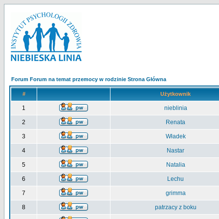
Forum Forum na temat przemocy w rodzinie Strona Główna
#
Użytkownik
1
nieblinia
2
Renata
3
Władek
4
Nastar
5
Natalia
6
Lechu
7
grimma
8
patrzacy z boku