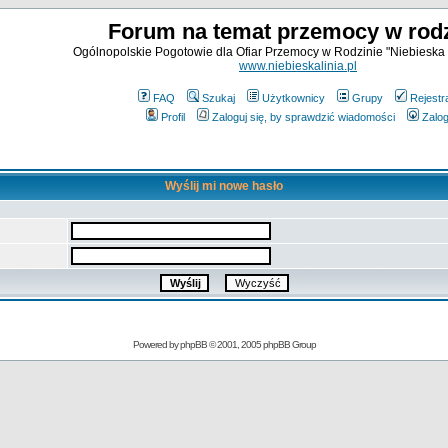
Forum na temat przemocy w rodz
Ogólnopolskie Pogotowie dla Ofiar Przemocy w Rodzinie "Niebieska 
www.niebieskalinia.pl
FAQ
Szukaj
Użytkownicy
Grupy
Rejestr
Profil
Zaloguj się, by sprawdzić wiadomości
Zalog
Wyślij mi nowe hasło
Powered by
phpBB
© 2001, 2005 phpBB Group