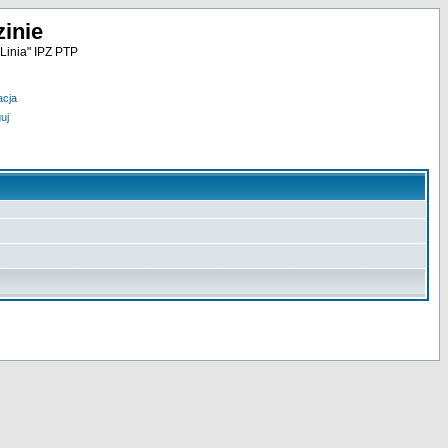
inie
Linia" IPZ PTP
acja
uj