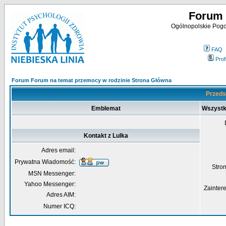
Forum 
Ogólnopolskie Pogot
FAQ
Profi
Forum Forum na temat przemocy w rodzinie Strona Główna
Przedst
Emblemat
Wszystk
Kontakt z Lulka
Adres email:
Prywatna Wiadomość:
Str
MSN Messenger:
Yahoo Messenger:
Zainter
Adres AIM:
Numer ICQ: