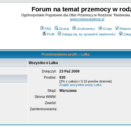
Forum na temat przemocy w rodz
Ogólnopolskie Pogotowie dla Ofiar Przemocy w Rodzinie "Niebieska 
www.niebieskalinia.pl
FAQ
Szukaj
Użytkownicy
Grupy
Rejestr
Profil
Zaloguj się, by sprawdzić wiadomości
Zalog
Przedstawiamy profil :: Lulka
Wszystko o Lulka
Dołączył:
23 Paź 2009
Postów:
930
[2% z całości / 0.15 postów dziennie]
Znajdź wszystkie posty Lulka
Skąd:
Warszawa
Strona WWW:
Zawód:
Zainteresowania: