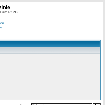
inie
Linia" IPZ PTP
acja
uj