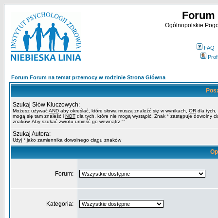
Forum 
Ogólnopolskie Pogot
FAQ
Profi
Forum Forum na temat przemocy w rodzinie Strona Główna
Pos
Szukaj Słów Kluczowych:
Możesz używać
AND
aby określać, które słowa muszą znaleźć się w wynikach,
OR
dla tych,
mogą się tam znaleść i
NOT
dla tych, które nie mogą wystąpić. Znak * zastępuje dowolny c
znaków. Aby szukać zwrotu umieść go wewnątrz ""
Szukaj Autora:
Użyj * jako zamiennika dowolnego ciągu znaków
Op
Forum:
Kategoria: