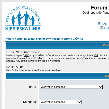
Forum 
Ogólnopolskie Pogot
FAQ
Profi
Forum Forum na temat przemocy w rodzinie Strona Główna
Pos
Szukaj Słów Kluczowych:
Możesz używać
AND
aby określać, które słowa muszą znaleźć się w wynikach,
OR
dla tych,
mogą się tam znaleść i
NOT
dla tych, które nie mogą wystąpić. Znak * zastępuje dowolny c
znaków. Aby szukać zwrotu umieść go wewnątrz ""
Szukaj Autora:
Użyj * jako zamiennika dowolnego ciągu znaków
Op
Forum:
Kategoria: