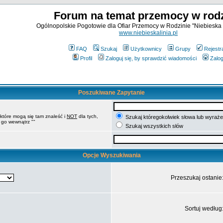
Forum na temat przemocy w rodz
Ogólnopolskie Pogotowie dla Ofiar Przemocy w Rodzinie "Niebieska 
www.niebieskalinia.pl
FAQ
Szukaj
Użytkownicy
Grupy
Rejestr
Profil
Zaloguj się, by sprawdzić wiadomości
Zalog
Poszukiwane Zapytanie
 które mogą się tam znaleść i
NOT
dla tych,
Szukaj któregokolwiek słowa lub wyrażen
 go wewnątrz ""
Szukaj wszystkich słów
Opcje Wyszukiwania
Przeszukaj ostanie
Sortuj według