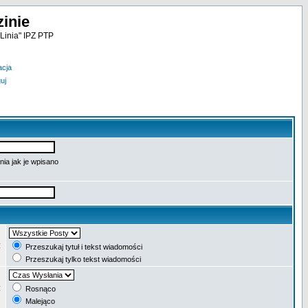
inie
Linia" IPZ PTP
acja
uj
ia jak je wpisano
:
Przeszukaj tytuł i tekst wiadomości
Przeszukaj tylko tekst wiadomości
:
Rosnąco
Malejąco