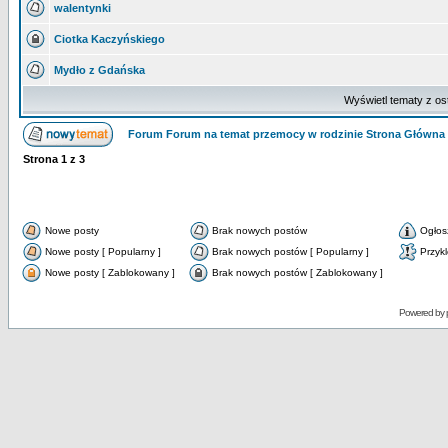
walentynki
Ciotka Kaczyńskiego
Mydło z Gdańska
Wyświetl tematy z os
Forum Forum na temat przemocy w rodzinie Strona Główna
Strona
1
z
3
Nowe posty
Brak nowych postów
Ogłos
Nowe posty [ Popularny ]
Brak nowych postów [ Popularny ]
Przyk
Nowe posty [ Zablokowany ]
Brak nowych postów [ Zablokowany ]
Powered by