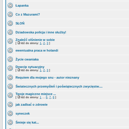
Łapanka
Co z Mazurami?
SŁOŃ
Dziadowska policja i inne służby!
Znaleźć olśnienie w sobie
[
Idź do strony:
1
,
2
,
3
]
ewentualna praca w holandi
Życie cwaniaka
Dowcip sytuacyjny
[
Idź do strony:
1
,
2
,
3
]
Requiem dla mojego snu - autor nieznany
Światecznych przemyśleń i poświątecznych zwycięstw....
Twoje magiczne miejsce ...
[
Idź do strony:
1
...
6
,
7
,
8
]
jak zadbać o zdrowie
syneczek
Śmieje się kat...