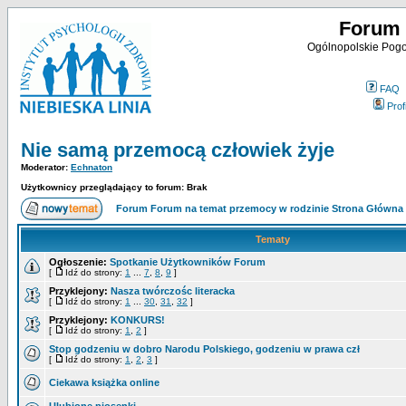
Forum 
Ogólnopolskie Pogot
FAQ
Profi
Nie samą przemocą człowiek żyje
Moderator:
Echnaton
Użytkownicy przeglądający to forum: Brak
Forum Forum na temat przemocy w rodzinie Strona Główna
Tematy
Ogłoszenie:
Spotkanie Użytkowników Forum
[
Idź do strony:
1
...
7
,
8
,
9
]
Przyklejony:
Nasza twórczośc literacka
[
Idź do strony:
1
...
30
,
31
,
32
]
Przyklejony:
KONKURS!
[
Idź do strony:
1
,
2
]
Stop godzeniu w dobro Narodu Polskiego, godzeniu w prawa czł
[
Idź do strony:
1
,
2
,
3
]
Ciekawa książka online