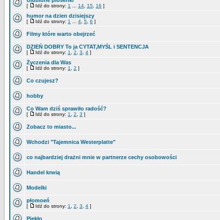
Ulubione piosenki
[
Idź do strony:
1
...
14
,
15
,
16
]
humor na dzien dzisiejszy
[
Idź do strony:
1
...
4
,
5
,
6
]
Filmy które warto obejrzeć
DZIEŃ DOBRY To ja CYTAT,MYŚL i SENTENCJA
[
Idź do strony:
1
,
2
,
3
,
4
]
Życzenia dla Was
[
Idź do strony:
1
,
2
]
Co czujesz?
hobby
Co Wam dziś sprawiło radość?
[
Idź do strony:
1
,
2
,
3
]
Zobacz to miasto...
Wchodzi "Tajemnica Westerplatte"
co najbardziej drażni mnie w partnerze cechy osobowości
Handel krwią
Modelki
płomoeń
[
Idź do strony:
1
,
2
,
3
,
4
]
Piekło