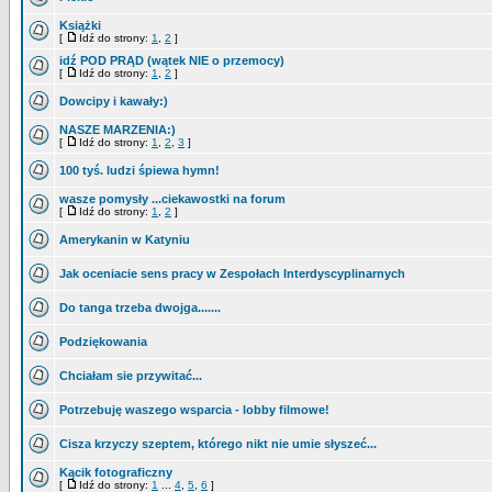
Książki
[
Idź do strony:
1
,
2
]
idź POD PRĄD (wątek NIE o przemocy)
[
Idź do strony:
1
,
2
]
Dowcipy i kawały:)
NASZE MARZENIA:)
[
Idź do strony:
1
,
2
,
3
]
100 tyś. ludzi śpiewa hymn!
wasze pomysły ...ciekawostki na forum
[
Idź do strony:
1
,
2
]
Amerykanin w Katyniu
Jak oceniacie sens pracy w Zespołach Interdyscyplinarnych
Do tanga trzeba dwojga.......
Podziękowania
Chciałam sie przywitać...
Potrzebuję waszego wsparcia - lobby filmowe!
Cisza krzyczy szeptem, którego nikt nie umie słyszeć...
Kącik fotograficzny
[
Idź do strony:
1
...
4
,
5
,
6
]