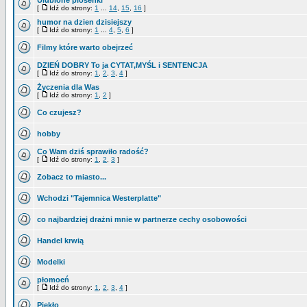
Ulubione piosenki
[
Idź do strony:
1
...
14
,
15
,
16
]
humor na dzien dzisiejszy
[
Idź do strony:
1
...
4
,
5
,
6
]
Filmy które warto obejrzeć
DZIEŃ DOBRY To ja CYTAT,MYŚL i SENTENCJA
[
Idź do strony:
1
,
2
,
3
,
4
]
Życzenia dla Was
[
Idź do strony:
1
,
2
]
Co czujesz?
hobby
Co Wam dziś sprawiło radość?
[
Idź do strony:
1
,
2
,
3
]
Zobacz to miasto...
Wchodzi "Tajemnica Westerplatte"
co najbardziej drażni mnie w partnerze cechy osobowości
Handel krwią
Modelki
płomoeń
[
Idź do strony:
1
,
2
,
3
,
4
]
Piekło