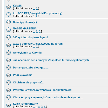
Książki
[
Idź do strony:
1
,
2
]
idź POD PRĄD (wątek NIE o przemocy)
[
Idź do strony:
1
,
2
]
Dowcipy i kawały:)
NASZE MARZENIA:)
[
Idź do strony:
1
,
2
,
3
]
100 tyś. ludzi śpiewa hymn!
wasze pomysły ...ciekawostki na forum
[
Idź do strony:
1
,
2
]
Amerykanin w Katyniu
Jak oceniacie sens pracy w Zespołach Interdyscyplinarnych
Do tanga trzeba dwojga.......
Podziękowania
Chciałam sie przywitać...
Potrzebuję waszego wsparcia - lobby filmowe!
Cisza krzyczy szeptem, którego nikt nie umie słyszeć...
Kącik fotograficzny
[
Idź do strony:
1
...
4
,
5
,
6
]