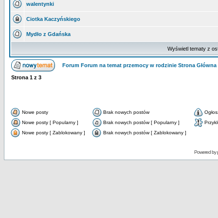
walentynki
Ciotka Kaczyńskiego
Mydło z Gdańska
Wyświetl tematy z os
Forum Forum na temat przemocy w rodzinie Strona Główna
Strona
1
z
3
Nowe posty
Brak nowych postów
Ogłos
Nowe posty [ Popularny ]
Brak nowych postów [ Popularny ]
Przyk
Nowe posty [ Zablokowany ]
Brak nowych postów [ Zablokowany ]
Powered by