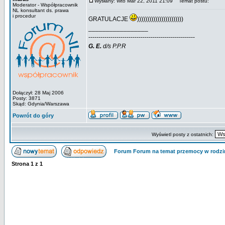
Wysłany: Wto Mar 22, 2011 21:09
Temat postu:
Moderator - Współpracownik
NL konsultant ds. prawa
i procedur
GRATULACJE
)))))))))))))))))))))))
_________________
-----------------------------------------------------
G.
E.
d/s P.P.R
Dołączył: 28 Maj 2006
Posty: 3871
Skąd: Gdynia/Warszawa
Powrót do góry
Wyświetl posty z ostatnich:
Forum Forum na temat przemocy w rodzi
Strona
1
z
1