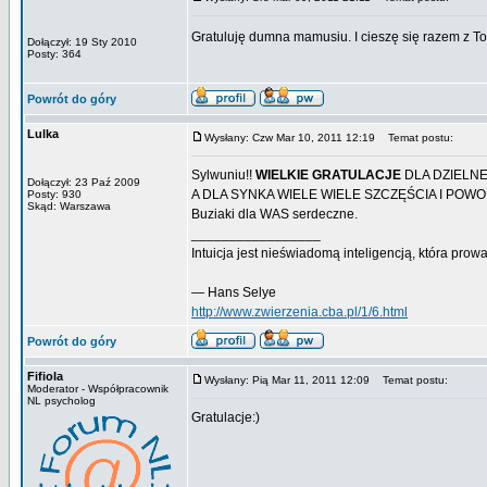
Gratuluję dumna mamusiu. I cieszę się razem z T
Dołączył: 19 Sty 2010
Posty: 364
Powrót do góry
Lulka
Wysłany: Czw Mar 10, 2011 12:19
Temat postu:
Sylwuniu!!
WIELKIE GRATULACJE
DLA DZIELNE
Dołączył: 23 Paź 2009
A DLA SYNKA WIELE WIELE SZCZĘŚCIA I POWO
Posty: 930
Skąd: Warszawa
Buziaki dla WAS serdeczne.
_________________
Intuicja jest nieświadomą inteligencją, która pr
— Hans Selye
http://www.zwierzenia.cba.pl/1/6.html
Powrót do góry
Fifiola
Wysłany: Pią Mar 11, 2011 12:09
Temat postu:
Moderator - Współpracownik
NL psycholog
Gratulacje:)