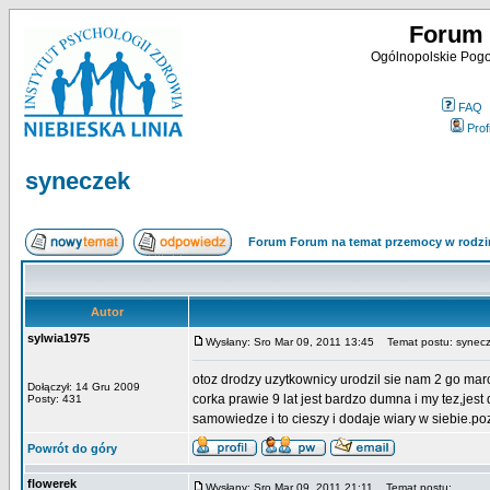
Forum 
Ogólnopolskie Pogot
FAQ
Profi
syneczek
Forum Forum na temat przemocy w rodzi
Autor
sylwia1975
Wysłany: Sro Mar 09, 2011 13:45
Temat postu: synec
otoz drodzy uzytkownicy urodzil sie nam 2 go mar
Dołączył: 14 Gru 2009
corka prawie 9 lat jest bardzo dumna i my tez,j
Posty: 431
samowiedze i to cieszy i dodaje wiary w siebie.p
Powrót do góry
flowerek
Wysłany: Sro Mar 09, 2011 21:11
Temat postu: