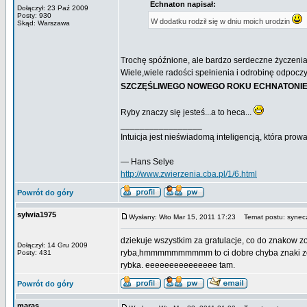
Echnaton napisał:
Dołączył: 23 Paź 2009
Posty: 930
W dodatku rodził się w dniu moich urodzin
Skąd: Warszawa
Trochę spóźnione, ale bardzo serdeczne życzenia
Wiele,wiele radości spełnienia i odrobinę odpocz
SZCZĘŚLIWEGO NOWEGO ROKU ECHNATONIE!
Ryby znaczy się jesteś...a to heca...
_________________
Intuicja jest nieświadomą inteligencją, która pr
— Hans Selye
http://www.zwierzenia.cba.pl/1/6.html
Powrót do góry
sylwia1975
Wysłany: Wto Mar 15, 2011 17:23
Temat postu: synec
dziekuje wszystkim za gratulacje, co do znakow zo
Dołączył: 14 Gru 2009
ryba,hmmmmmmmmmm to ci dobre chyba znaki zod
Posty: 431
rybka. eeeeeeeeeeeeeee tam.
Powrót do góry
maras