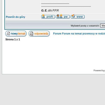
_________________
-----------------------------------------------------
G.
E.
d/s P.P.R
Powrót do góry
Wyświetl posty z ostatnich:
Forum Forum na temat przemocy w rodzi
Strona
1
z
1
Powered by