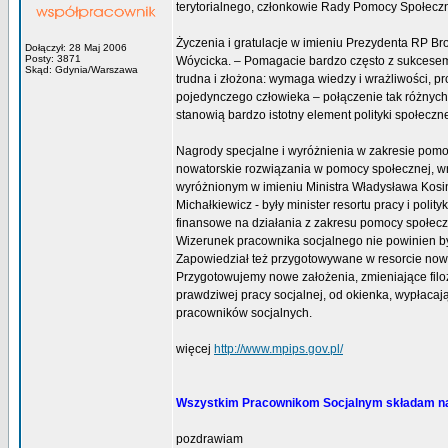
terytorialnego, członkowie Rady Pomocy Społeczne
Życzenia i gratulacje w imieniu Prezydenta RP B
Dołączył: 28 Maj 2006
Posty: 3871
Wóycicka. – Pomagacie bardzo często z sukcesem,
Skąd: Gdynia/Warszawa
trudna i złożona: wymaga wiedzy i wrażliwości, p
pojedynczego człowieka – połączenie tak różnych 
stanowią bardzo istotny element polityki społeczne
Nagrody specjalne i wyróżnienia w zakresie pomoc
nowatorskie rozwiązania w pomocy społecznej, w
wyróżnionym w imieniu Ministra Władysława Kosin
Michałkiewicz - były minister resortu pracy i pol
finansowe na działania z zakresu pomocy społeczne
Wizerunek pracownika socjalnego nie powinien by
Zapowiedział też przygotowywane w resorcie nowe
Przygotowujemy nowe założenia, zmieniające filo
prawdziwej pracy socjalnej, od okienka, wypłacaj
pracowników socjalnych.
więcej
http://www.mpips.gov.pl/
Wszystkim Pracownikom Socjalnym składam na
pozdrawiam