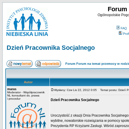
Forum 
Ogólnopolskie Pogot
FAQ
Profi
Dzień Pracownika Socjalnego
Forum Forum na temat przemocy w rodzi
Autor
maras
Wysłany: Czw Lis 22, 2012 0:05
Temat postu: Dzień P
Moderator - Współpracownik
NL konsultant ds. prawa
i procedur
Dzień Pracownika Socjalnego
Uroczystość z okazji Dnia Pracownika Socjalnego 
wybitne, nowatorskie rozwiązania w pomocy spo
Prezydenta RP Krzyżami Zasługi. Wśród zaproszon