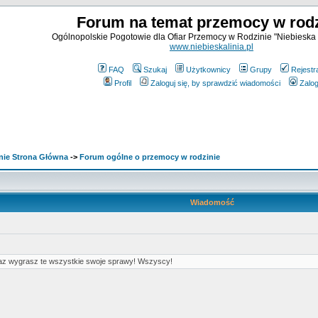
Forum na temat przemocy w rodz
Ogólnopolskie Pogotowie dla Ofiar Przemocy w Rodzinie "Niebieska 
www.niebieskalinia.pl
FAQ
Szukaj
Użytkownicy
Grupy
Rejestr
Profil
Zaloguj się, by sprawdzić wiadomości
Zalog
nie Strona Główna
->
Forum ogólne o przemocy w rodzinie
Wiadomość
 az wygrasz te wszystkie swoje sprawy! Wszyscy!