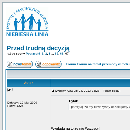
Przed trudną decyzją
Idź do strony
Poprzedni
1
,
2
,
3
...
65
,
66
,
67
Forum Forum na temat przemocy w rodzi
Autor
ja44
Wysłany: Czw Lip 04, 2013 23:28
Temat postu:
Cytat:
Dołączył: 12 Mar 2009
Posty: 1224
I pamiętaj, że my tu wszyscy oczekujemy
Wygląda na to że nie Wszyscy!