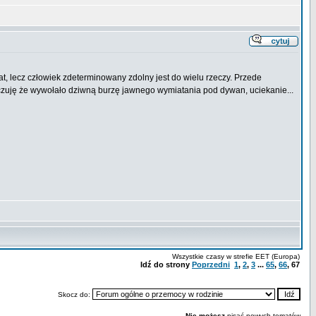
at, lecz człowiek zdeterminowany zdolny jest do wielu rzeczy. Przede
czuję że wywołało dziwną burzę jawnego wymiatania pod dywan, uciekanie...
Wszystkie czasy w strefie EET (Europa)
Idź do strony
Poprzedni
1
,
2
,
3
...
65
,
66
,
67
Skocz do:
Nie możesz
pisać nowych tematów