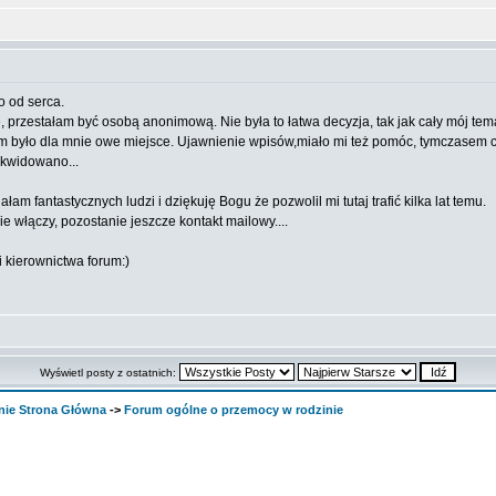
 od serca.
, przestałam być osobą anonimową. Nie była to łatwa decyzja, tak jak cały mój tem
kim było dla mnie owe miejsce. Ujawnienie wpisów,miało mi też pomóc, tymczasem 
ikwidowano...
m fantastycznych ludzi i dziękuję Bogu że pozwolil mi tutaj trafić kilka lat temu.
e włączy, pozostanie jeszcze kontakt mailowy....
 kierownictwa forum:)
Wyświetl posty z ostatnich:
nie Strona Główna
->
Forum ogólne o przemocy w rodzinie