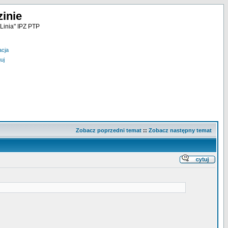
inie
Linia" IPZ PTP
acja
uj
Zobacz poprzedni temat
::
Zobacz następny temat