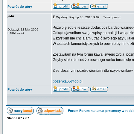
Powrót do góry
ja44
Wysłany: Pią Lip 05, 2013 9:09
Temat postu:
Pozwolę sobie jeszcze dodać coś bardzo ważnego
Dołączył: 12 Mar 2009
Odkąd ujawniłam swoje wpisy na policji i w sądzie
Posty: 1224
wszystkim nie chciałam utracić swojego azylu ja
W czasach komunistycznych to pewnie by mnie zl
Zostawiłam na tym forum kawał swego życia, poznała
Gdyby stało sie coś że pewnego ranka forum się ni
Z serdecznymi pozdrowieniami dla użytkowników i
bozenka65@op.pl
Powrót do góry
Forum Forum na temat przemocy w rodzi
Strona
67
z
67