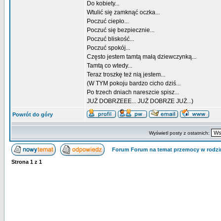
Do kobiety...
Wtulić się zamknąć oczka...
Poczuć ciepło...
Poczuć się bezpiecznie...
Poczuć bliskość...
Poczuć spokój...
Często jestem tamtą małą dziewczynką...
Tamtą co wtedy...
Teraz troszkę też nią jestem...
(W TYM pokoju bardzo cicho dziś...
Po trzech dniach nareszcie spisz...
JUŻ DOBRZEEE... JUŻ DOBRZE JUŻ...)
Powrót do góry
Wyświetl posty z ostatnich:
Forum Forum na temat przemocy w rodzi
Strona
1
z
1