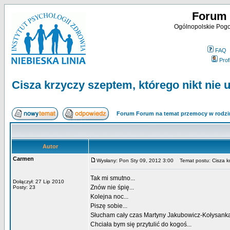
Forum 
Ogólnopolskie Pogot
FAQ
Profi
Cisza krzyczy szeptem, którego nikt nie u
Forum Forum na temat przemocy w rodzi
Autor
Carmen
Wysłany: Pon Sty 09, 2012 3:00
Temat postu: Cisza krz
Tak mi smutno...
Dołączył: 27 Lip 2010
Znów nie śpię...
Posty: 23
Kolejna noc...
Piszę sobie...
Słucham cały czas Martyny Jakubowicz-Kołysanka 
Chciała bym się przytulić do kogoś...